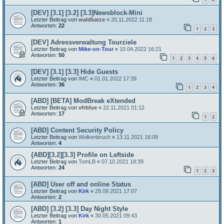
[DEV] [3.1] [3.2] [3.3]Newsblock-Mini
Letzter Beitrag von
waldkatze
«
20.11.2022 11:18
Antworten:
22
1
2
3
[DEV] Adressverwaltung Tourziele
Letzter Beitrag von
Mike-on-Tour
«
10.04.2022 16:21
Antworten:
50
1
2
3
4
5
6
[DEV] [3.1] [3.3] Hide Guests
Letzter Beitrag von
IMC
«
01.01.2022 17:39
Antworten:
36
1
2
3
4
[ABD] [BETA] ModBreak eXtended
Letzter Beitrag von
vfrblue
«
22.11.2021 01:12
Antworten:
17
1
2
[ABD] Content Security Policy
Letzter Beitrag von
Wolkenbruch
«
13.11.2021 16:09
Antworten:
4
{ABD][3.2][3.3] Profile on Leftside
Letzter Beitrag von
TomLB
«
07.10.2021 18:39
Antworten:
24
1
2
3
[ABD] User off and online Status
Letzter Beitrag von
Kirk
«
28.09.2021 17:07
Antworten:
2
[ABD] [3.2] [3.3] Day Night Style
Letzter Beitrag von
Kirk
«
30.05.2021 09:43
Antworten:
1