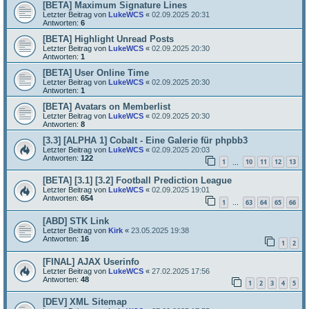
[BETA] Maximum Signature Lines
Letzter Beitrag von
LukeWCS
«
02.09.2025 20:31
Antworten:
6
[BETA] Highlight Unread Posts
Letzter Beitrag von
LukeWCS
«
02.09.2025 20:30
Antworten:
1
[BETA] User Online Time
Letzter Beitrag von
LukeWCS
«
02.09.2025 20:30
Antworten:
1
[BETA] Avatars on Memberlist
Letzter Beitrag von
LukeWCS
«
02.09.2025 20:30
Antworten:
8
[3.3] [ALPHA 1] Cobalt - Eine Galerie für phpbb3
Letzter Beitrag von
LukeWCS
«
02.09.2025 20:03
Antworten:
122
1
10
11
12
13
…
[BETA] [3.1] [3.2] Football Prediction League
Letzter Beitrag von
LukeWCS
«
02.09.2025 19:01
Antworten:
654
1
63
64
65
66
…
[ABD] STK Link
Letzter Beitrag von
Kirk
«
23.05.2025 19:38
Antworten:
16
1
2
[FINAL] AJAX Userinfo
Letzter Beitrag von
LukeWCS
«
27.02.2025 17:56
Antworten:
48
1
2
3
4
5
[DEV] XML Sitemap