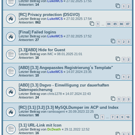
Letzter Beitrag von
LukeWCS
«
27.02.2025 17:55
Antworten:
14
1
2
[RC] Privacy protection (DSGVO)
Letzter Beitrag von
LukeWCS
«
27.02.2025 17:54
Antworten:
862
1
84
85
86
87
…
[Final] Failed logins
Letzter Beitrag von
LukeWCS
«
27.02.2025 17:52
Antworten:
27
1
2
3
[3.3][ABD] Hide for Guest
Letzter Beitrag von
IMC
«
08.01.2025 21:01
Antworten:
16
1
2
[ABD] [3.3] Angepasstes Registrierung´s Template"
Letzter Beitrag von
LukeWCS
«
14.07.2024 23:35
Antworten:
10
1
2
[ABD] [3.3] Dsgvo - Einwilligung zur dauerhaften
Datenspeicherung
Letzter Beitrag von
chris1278
«
14.07.2024 22:43
Antworten:
24
1
2
3
[RC] [3.1] [3.2] [3.3] MySQLDumper im ACP und Index
Letzter Beitrag von
ramboagent
«
20.09.2023 22:25
Antworten:
98
1
7
8
9
10
…
[3.1] URL-Link mit Icon
Letzter Beitrag von
Dr.Death
«
29.11.2022 12:52
Antworten:
16
1
2