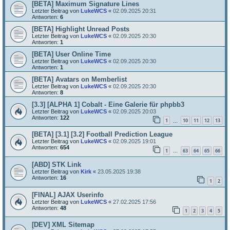
[BETA] Maximum Signature Lines
Letzter Beitrag von
LukeWCS
«
02.09.2025 20:31
Antworten:
6
[BETA] Highlight Unread Posts
Letzter Beitrag von
LukeWCS
«
02.09.2025 20:30
Antworten:
1
[BETA] User Online Time
Letzter Beitrag von
LukeWCS
«
02.09.2025 20:30
Antworten:
1
[BETA] Avatars on Memberlist
Letzter Beitrag von
LukeWCS
«
02.09.2025 20:30
Antworten:
8
[3.3] [ALPHA 1] Cobalt - Eine Galerie für phpbb3
Letzter Beitrag von
LukeWCS
«
02.09.2025 20:03
Antworten:
122
1
10
11
12
13
…
[BETA] [3.1] [3.2] Football Prediction League
Letzter Beitrag von
LukeWCS
«
02.09.2025 19:01
Antworten:
654
1
63
64
65
66
…
[ABD] STK Link
Letzter Beitrag von
Kirk
«
23.05.2025 19:38
Antworten:
16
1
2
[FINAL] AJAX Userinfo
Letzter Beitrag von
LukeWCS
«
27.02.2025 17:56
Antworten:
48
1
2
3
4
5
[DEV] XML Sitemap