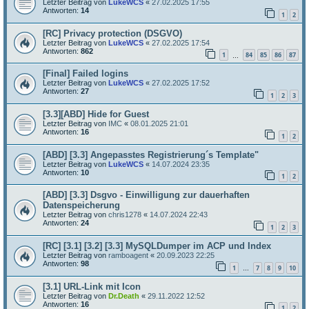
Letzter Beitrag von
LukeWCS
«
27.02.2025 17:55
Antworten:
14
1
2
[RC] Privacy protection (DSGVO)
Letzter Beitrag von
LukeWCS
«
27.02.2025 17:54
Antworten:
862
1
84
85
86
87
…
[Final] Failed logins
Letzter Beitrag von
LukeWCS
«
27.02.2025 17:52
Antworten:
27
1
2
3
[3.3][ABD] Hide for Guest
Letzter Beitrag von
IMC
«
08.01.2025 21:01
Antworten:
16
1
2
[ABD] [3.3] Angepasstes Registrierung´s Template"
Letzter Beitrag von
LukeWCS
«
14.07.2024 23:35
Antworten:
10
1
2
[ABD] [3.3] Dsgvo - Einwilligung zur dauerhaften
Datenspeicherung
Letzter Beitrag von
chris1278
«
14.07.2024 22:43
Antworten:
24
1
2
3
[RC] [3.1] [3.2] [3.3] MySQLDumper im ACP und Index
Letzter Beitrag von
ramboagent
«
20.09.2023 22:25
Antworten:
98
1
7
8
9
10
…
[3.1] URL-Link mit Icon
Letzter Beitrag von
Dr.Death
«
29.11.2022 12:52
Antworten:
16
1
2