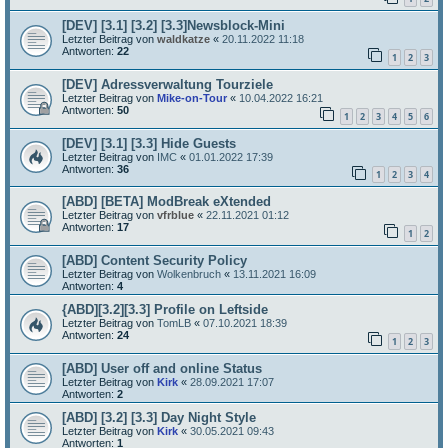
[DEV] [3.1] [3.2] [3.3]Newsblock-Mini
Letzter Beitrag von
waldkatze
«
20.11.2022 11:18
Antworten:
22
1
2
3
[DEV] Adressverwaltung Tourziele
Letzter Beitrag von
Mike-on-Tour
«
10.04.2022 16:21
Antworten:
50
1
2
3
4
5
6
[DEV] [3.1] [3.3] Hide Guests
Letzter Beitrag von
IMC
«
01.01.2022 17:39
Antworten:
36
1
2
3
4
[ABD] [BETA] ModBreak eXtended
Letzter Beitrag von
vfrblue
«
22.11.2021 01:12
Antworten:
17
1
2
[ABD] Content Security Policy
Letzter Beitrag von
Wolkenbruch
«
13.11.2021 16:09
Antworten:
4
{ABD][3.2][3.3] Profile on Leftside
Letzter Beitrag von
TomLB
«
07.10.2021 18:39
Antworten:
24
1
2
3
[ABD] User off and online Status
Letzter Beitrag von
Kirk
«
28.09.2021 17:07
Antworten:
2
[ABD] [3.2] [3.3] Day Night Style
Letzter Beitrag von
Kirk
«
30.05.2021 09:43
Antworten:
1