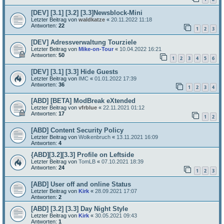
[DEV] [3.1] [3.2] [3.3]Newsblock-Mini
Letzter Beitrag von
waldkatze
«
20.11.2022 11:18
Antworten:
22
1
2
3
[DEV] Adressverwaltung Tourziele
Letzter Beitrag von
Mike-on-Tour
«
10.04.2022 16:21
Antworten:
50
1
2
3
4
5
6
[DEV] [3.1] [3.3] Hide Guests
Letzter Beitrag von
IMC
«
01.01.2022 17:39
Antworten:
36
1
2
3
4
[ABD] [BETA] ModBreak eXtended
Letzter Beitrag von
vfrblue
«
22.11.2021 01:12
Antworten:
17
1
2
[ABD] Content Security Policy
Letzter Beitrag von
Wolkenbruch
«
13.11.2021 16:09
Antworten:
4
{ABD][3.2][3.3] Profile on Leftside
Letzter Beitrag von
TomLB
«
07.10.2021 18:39
Antworten:
24
1
2
3
[ABD] User off and online Status
Letzter Beitrag von
Kirk
«
28.09.2021 17:07
Antworten:
2
[ABD] [3.2] [3.3] Day Night Style
Letzter Beitrag von
Kirk
«
30.05.2021 09:43
Antworten:
1