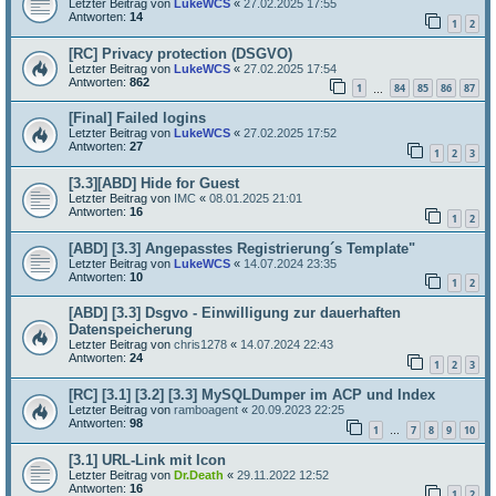
Letzter Beitrag von
LukeWCS
«
27.02.2025 17:55
Antworten:
14
1
2
[RC] Privacy protection (DSGVO)
Letzter Beitrag von
LukeWCS
«
27.02.2025 17:54
Antworten:
862
1
84
85
86
87
…
[Final] Failed logins
Letzter Beitrag von
LukeWCS
«
27.02.2025 17:52
Antworten:
27
1
2
3
[3.3][ABD] Hide for Guest
Letzter Beitrag von
IMC
«
08.01.2025 21:01
Antworten:
16
1
2
[ABD] [3.3] Angepasstes Registrierung´s Template"
Letzter Beitrag von
LukeWCS
«
14.07.2024 23:35
Antworten:
10
1
2
[ABD] [3.3] Dsgvo - Einwilligung zur dauerhaften
Datenspeicherung
Letzter Beitrag von
chris1278
«
14.07.2024 22:43
Antworten:
24
1
2
3
[RC] [3.1] [3.2] [3.3] MySQLDumper im ACP und Index
Letzter Beitrag von
ramboagent
«
20.09.2023 22:25
Antworten:
98
1
7
8
9
10
…
[3.1] URL-Link mit Icon
Letzter Beitrag von
Dr.Death
«
29.11.2022 12:52
Antworten:
16
1
2