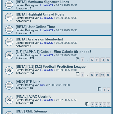
[BETA] Maximum Signature Lines
Letzter Beitrag von
LukeWCS
«
02.09.2025 20:31
Antworten:
6
[BETA] Highlight Unread Posts
Letzter Beitrag von
LukeWCS
«
02.09.2025 20:30
Antworten:
1
[BETA] User Online Time
Letzter Beitrag von
LukeWCS
«
02.09.2025 20:30
Antworten:
1
[BETA] Avatars on Memberlist
Letzter Beitrag von
LukeWCS
«
02.09.2025 20:30
Antworten:
8
[3.3] [ALPHA 1] Cobalt - Eine Galerie für phpbb3
Letzter Beitrag von
LukeWCS
«
02.09.2025 20:03
Antworten:
122
1
10
11
12
13
…
[BETA] [3.1] [3.2] Football Prediction League
Letzter Beitrag von
LukeWCS
«
02.09.2025 19:01
Antworten:
654
1
63
64
65
66
…
[ABD] STK Link
Letzter Beitrag von
Kirk
«
23.05.2025 19:38
Antworten:
16
1
2
[FINAL] AJAX Userinfo
Letzter Beitrag von
LukeWCS
«
27.02.2025 17:56
Antworten:
48
1
2
3
4
5
[DEV] XML Sitemap