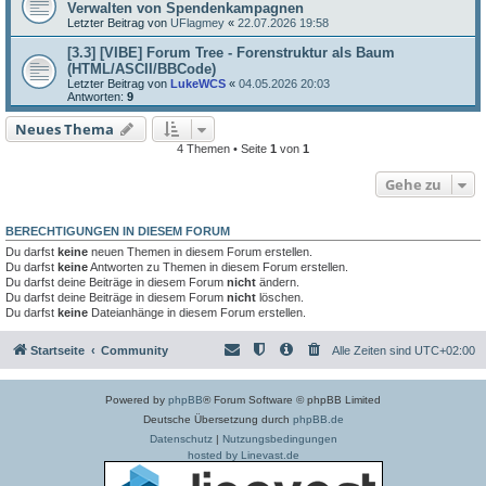
Verwalten von Spendenkampagnen
Letzter Beitrag von
UFlagmey
«
22.07.2026 19:58
[3.3] [VIBE] Forum Tree - Forenstruktur als Baum
(HTML/ASCII/BBCode)
Letzter Beitrag von
LukeWCS
«
04.05.2026 20:03
Antworten:
9
Neues Thema
4 Themen • Seite
1
von
1
Gehe zu
BERECHTIGUNGEN IN DIESEM FORUM
Du darfst
keine
neuen Themen in diesem Forum erstellen.
Du darfst
keine
Antworten zu Themen in diesem Forum erstellen.
Du darfst deine Beiträge in diesem Forum
nicht
ändern.
Du darfst deine Beiträge in diesem Forum
nicht
löschen.
Du darfst
keine
Dateianhänge in diesem Forum erstellen.
Startseite
Community
Alle Zeiten sind
UTC+02:00
Powered by
phpBB
® Forum Software © phpBB Limited
Deutsche Übersetzung durch
phpBB.de
Datenschutz
|
Nutzungsbedingungen
hosted by Linevast.de