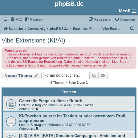
phpBB.de
Menü
FAQ
Pastebin
Registrieren
Anmelden
S
Startseite
Community
phpBB 3.3.x
Extension-Foren
Vibe-Extensions (KI/AI)
u
Vibe-Extensions (KI/AI)
c
Forumsregeln
h
In diesem Forum ist Platz für das Experimentieren mit KI/AI-Tools zum Generieren von
Extensions, auch oder gerade von Benutzern ohne fundierte Fachkenntnisse in PHP
e
und der phpBB-Extension-Entwicklung. Daher ist eine Nutzung in einem Live-Board
nicht zu empfehlen und auch Support sollte hier nicht erwartet werden.
Suche
Erweiterte Such
Neues Thema
4 Themen • Seite
1
von
1
Themen
Generelle Frage zu dieser Rubrik
Letzter Beitrag von
chris1278
«
24.07.2026 14:38
Antworten:
6
KI-Erweiterung erst im Testforum oder getrenntem Profil
ausprobieren
Letzter Beitrag von
69bruno
«
23.07.2026 07:36
Antworten:
5
[3.3] [VIBE] [BETA] Donation Campaigns - Erstellen und