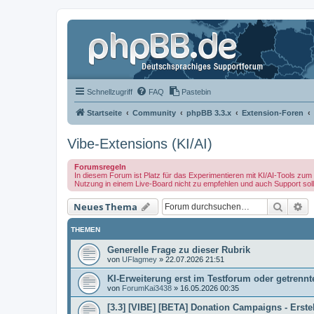
Schnellzugriff
FAQ
Pastebin
Startseite
Community
phpBB 3.3.x
Extension-Foren
Vibe-Extensions (KI/AI)
Forumsregeln
In diesem Forum ist Platz für das Experimentieren mit KI/AI-Tools z
Nutzung in einem Live-Board nicht zu empfehlen und auch Support sollt
Suche
Er
Neues Thema
THEMEN
Generelle Frage zu dieser Rubrik
von
UFlagmey
»
22.07.2026 21:51
KI-Erweiterung erst im Testforum oder getrennt
von
ForumKai3438
»
16.05.2026 00:35
[3.3] [VIBE] [BETA] Donation Campaigns - Ers