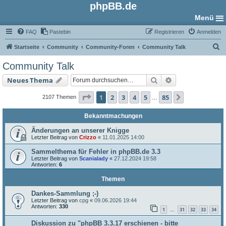
phpBB.de
Menü
FAQ
Pastebin
Registrieren
Anmelden
S
Startseite
Community
Community-Foren
Community Talk
u
Community Talk
c
Suche
Erweiterte Such
Neues Thema
h
e
Seite
1
von
85
1
2
3
4
5
85
Nächste
2107 Themen
…
Bekanntmachungen
Änderungen an unserer Knigge
Letzter Beitrag von
Crizzo
«
11.01.2025 14:00
Sammelthema für Fehler in phpBB.de 3.3
Letzter Beitrag von
Scanialady
«
27.12.2024 19:58
Antworten:
6
Themen
Dankes-Sammlung ;-)
Letzter Beitrag von
cpg
«
09.06.2026 19:44
Antworten:
330
1
31
32
33
34
…
Diskussion zu "phpBB 3.3.17 erschienen - bitte