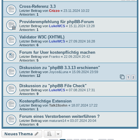
Cross-Referenz 3.3
Letzter Beitrag von
Crizzo
«
23.11.2024 10:22
Antworten:
1
Providerempfehlung für phpBB-Forum
Letzter Beitrag von
LukeWCS
«
15.11.2024 13:28
Antworten:
1
Validator W3C (XHTML)
Letzter Beitrag von
LukeWCS
«
27.09.2024 16:28
Antworten:
6
Forum fur User kostenpflichtig machen
Letzter Beitrag von
Franko
«
22.09.2024 20:42
Antworten:
5
Diskussion zu "phpBB 3.3.13 erschienen"
Letzter Beitrag von
Joyce&Luna
«
15.09.2024 23:59
Antworten:
12
1
2
Diskussion zu "phpBB File Check"
Letzter Beitrag von
LukeWCS
«
07.08.2024 17:31
Antworten:
9
Kostenpflichtige Extension
Letzter Beitrag von
Talk19zehn
«
18.07.2024 17:22
Antworten:
1
Forum eines Verstorbenen weiterführen ?
Letzter Beitrag von
maturant14
«
03.07.2024 20:04
Antworten:
6
Neues Thema