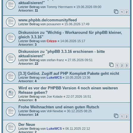
aktualisieren!"
Letzter Beitrag von
Tommy Herrmann
«
19.06.2026 09:00
Antworten:
11
1
2
www.phpbb.de/community/feed
Letzter Beitrag von
posaunen
«
15.06.2026 17:49
Diskussion zu "Wichtig - Workaround für phpBB kleiner,
gleich 3.3.16"
Letzter Beitrag von
Crizzo
«
14.06.2026 15:17
Antworten:
3
Diskussion zu "phpBB 3.3.16 erschienen - bitte
aktualisieren!"
Letzter Beitrag von
stefan-franz
«
27.05.2026 09:51
Antworten:
22
1
2
3
[3.3] Gelöst. Zugiff auf PHP Komplett Pakete geht nicht
Letzter Beitrag von
LukeWCS
«
10.05.2026 13:36
Antworten:
4
Wird es vor der PHPBB Version 4 noch einen weiteren
Release geben?
Letzter Beitrag von
Joe Kolade
«
22.07.2026 16:51
Antworten:
8
Frohe Weihnachten und einen guten Rutsch
Letzter Beitrag von
Voll-Newbie
«
30.12.2025 08:25
Antworten:
14
1
2
Der Neue
Letzter Beitrag von
LukeWCS
«
06.11.2025 22:12
Antworten:
2