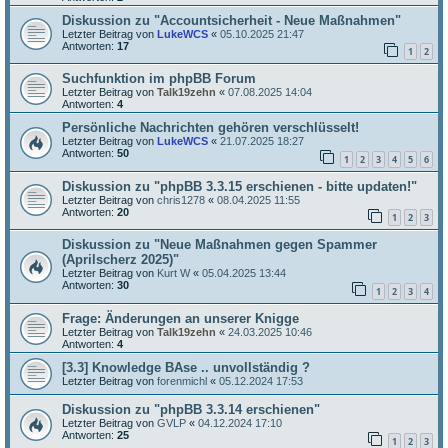
Diskussion zu "Accountsicherheit - Neue Maßnahmen"
Letzter Beitrag von
LukeWCS
«
05.10.2025 21:47
Antworten:
17
1
2
Suchfunktion im phpBB Forum
Letzter Beitrag von
Talk19zehn
«
07.08.2025 14:04
Antworten:
4
Persönliche Nachrichten gehören verschlüsselt!
Letzter Beitrag von
LukeWCS
«
21.07.2025 18:27
Antworten:
50
1
2
3
4
5
6
Diskussion zu "phpBB 3.3.15 erschienen - bitte updaten!"
Letzter Beitrag von
chris1278
«
08.04.2025 11:55
Antworten:
20
1
2
3
Diskussion zu "Neue Maßnahmen gegen Spammer
(Aprilscherz 2025)"
Letzter Beitrag von
Kurt W
«
05.04.2025 13:44
Antworten:
30
1
2
3
4
Frage: Änderungen an unserer Knigge
Letzter Beitrag von
Talk19zehn
«
24.03.2025 10:46
Antworten:
4
[3.3] Knowledge BAse .. unvollständig ?
Letzter Beitrag von
forenmichl
«
05.12.2024 17:53
Diskussion zu "phpBB 3.3.14 erschienen"
Letzter Beitrag von
GVLP
«
04.12.2024 17:10
Antworten:
25
1
2
3