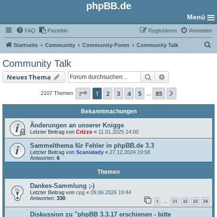
phpBB.de
Menü
FAQ
Pastebin
Registrieren
Anmelden
S
Startseite
Community
Community-Foren
Community Talk
u
Community Talk
c
Suche
Erweiterte Such
Neues Thema
h
e
Seite
1
von
85
1
2
3
4
5
85
Nächste
2107 Themen
…
Bekanntmachungen
Änderungen an unserer Knigge
Letzter Beitrag von
Crizzo
«
11.01.2025 14:00
Sammelthema für Fehler in phpBB.de 3.3
Letzter Beitrag von
Scanialady
«
27.12.2024 19:58
Antworten:
6
Themen
Dankes-Sammlung ;-)
Letzter Beitrag von
cpg
«
09.06.2026 19:44
Antworten:
330
1
31
32
33
34
…
Diskussion zu "phpBB 3.3.17 erschienen - bitte