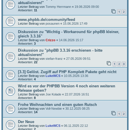
aktualisieren!"
Letzter Beitrag von
Tommy Herrmann
«
19.06.2026 09:00
Antworten:
11
1
2
www.phpbb.de/community/feed
Letzter Beitrag von
posaunen
«
15.06.2026 17:49
Diskussion zu "Wichtig - Workaround für phpBB kleiner,
gleich 3.3.16"
Letzter Beitrag von
Crizzo
«
14.06.2026 15:17
Antworten:
3
Diskussion zu "phpBB 3.3.16 erschienen - bitte
aktualisieren!"
Letzter Beitrag von
stefan-franz
«
27.05.2026 09:51
Antworten:
22
1
2
3
[3.3] Gelöst. Zugiff auf PHP Komplett Pakete geht nicht
Letzter Beitrag von
LukeWCS
«
10.05.2026 13:36
Antworten:
4
Wird es vor der PHPBB Version 4 noch einen weiteren
Release geben?
Letzter Beitrag von
Joe Kolade
«
22.07.2026 16:51
Antworten:
8
Frohe Weihnachten und einen guten Rutsch
Letzter Beitrag von
Voll-Newbie
«
30.12.2025 08:25
Antworten:
14
1
2
Der Neue
Letzter Beitrag von
LukeWCS
«
06.11.2025 22:12
Antworten:
2