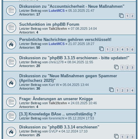
Diskussion zu "Accountsicherheit - Neue Maßnahmen"
Letzter Beitrag von
LukeWCS
«
05.10.2025 21:47
Antworten:
17
1
2
Suchfunktion im phpBB Forum
Letzter Beitrag von
Talk19zehn
«
07.08.2025 14:04
Antworten:
4
Persönliche Nachrichten gehören verschlüsselt!
Letzter Beitrag von
LukeWCS
«
21.07.2025 18:27
Antworten:
50
1
2
3
4
5
6
Diskussion zu "phpBB 3.3.15 erschienen - bitte updaten!"
Letzter Beitrag von
chris1278
«
08.04.2025 11:55
Antworten:
20
1
2
3
Diskussion zu "Neue Maßnahmen gegen Spammer
(Aprilscherz 2025)"
Letzter Beitrag von
Kurt W
«
05.04.2025 13:44
Antworten:
30
1
2
3
4
Frage: Änderungen an unserer Knigge
Letzter Beitrag von
Talk19zehn
«
24.03.2025 10:46
Antworten:
4
[3.3] Knowledge BAse .. unvollständig ?
Letzter Beitrag von
forenmichl
«
05.12.2024 17:53
Diskussion zu "phpBB 3.3.14 erschienen"
Letzter Beitrag von
GVLP
«
04.12.2024 17:10
Antworten:
25
1
2
3