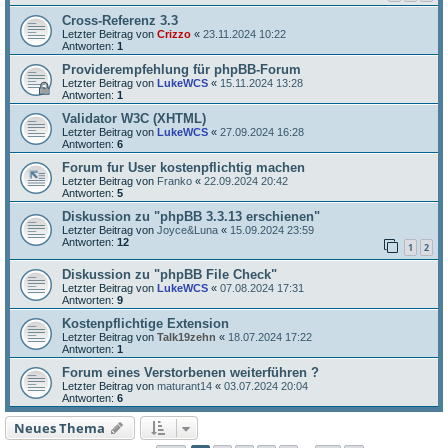
Cross-Referenz 3.3
Letzter Beitrag von
Crizzo
«
23.11.2024 10:22
Antworten:
1
Providerempfehlung für phpBB-Forum
Letzter Beitrag von
LukeWCS
«
15.11.2024 13:28
Antworten:
1
Validator W3C (XHTML)
Letzter Beitrag von
LukeWCS
«
27.09.2024 16:28
Antworten:
6
Forum fur User kostenpflichtig machen
Letzter Beitrag von
Franko
«
22.09.2024 20:42
Antworten:
5
Diskussion zu "phpBB 3.3.13 erschienen"
Letzter Beitrag von
Joyce&Luna
«
15.09.2024 23:59
Antworten:
12
1
2
Diskussion zu "phpBB File Check"
Letzter Beitrag von
LukeWCS
«
07.08.2024 17:31
Antworten:
9
Kostenpflichtige Extension
Letzter Beitrag von
Talk19zehn
«
18.07.2024 17:22
Antworten:
1
Forum eines Verstorbenen weiterführen ?
Letzter Beitrag von
maturant14
«
03.07.2024 20:04
Antworten:
6
Neues Thema