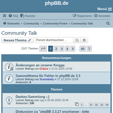
phpBB.de
Menü
FAQ
Pastebin
Registrieren
Anmelden
S
Startseite
Community
Community-Foren
Community Talk
u
Community Talk
c
Suche
Erweiterte Such
Neues Thema
h
e
Seite
1
von
85
1
2
3
4
5
85
Nächste
2107 Themen
…
Bekanntmachungen
Änderungen an unserer Knigge
Letzter Beitrag von
Crizzo
«
11.01.2025 14:00
Sammelthema für Fehler in phpBB.de 3.3
Letzter Beitrag von
Scanialady
«
27.12.2024 19:58
Antworten:
6
Themen
Dankes-Sammlung ;-)
Letzter Beitrag von
cpg
«
09.06.2026 19:44
Antworten:
330
1
31
32
33
34
…
Diskussion zu "phpBB 3.3.17 erschienen - bitte