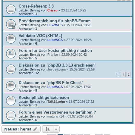
Cross-Referenz 3.3
Letzter Beitrag von
Crizzo
«
23.11.2024 10:22
Antworten:
1
Providerempfehlung für phpBB-Forum
Letzter Beitrag von
LukeWCS
«
15.11.2024 13:28
Antworten:
1
Validator W3C (XHTML)
Letzter Beitrag von
LukeWCS
«
27.09.2024 16:28
Antworten:
6
Forum fur User kostenpflichtig machen
Letzter Beitrag von
Franko
«
22.09.2024 20:42
Antworten:
5
Diskussion zu "phpBB 3.3.13 erschienen"
Letzter Beitrag von
Joyce&Luna
«
15.09.2024 23:59
Antworten:
12
1
2
Diskussion zu "phpBB File Check"
Letzter Beitrag von
LukeWCS
«
07.08.2024 17:31
Antworten:
9
Kostenpflichtige Extension
Letzter Beitrag von
Talk19zehn
«
18.07.2024 17:22
Antworten:
1
Forum eines Verstorbenen weiterführen ?
Letzter Beitrag von
maturant14
«
03.07.2024 20:04
Antworten:
6
Neues Thema