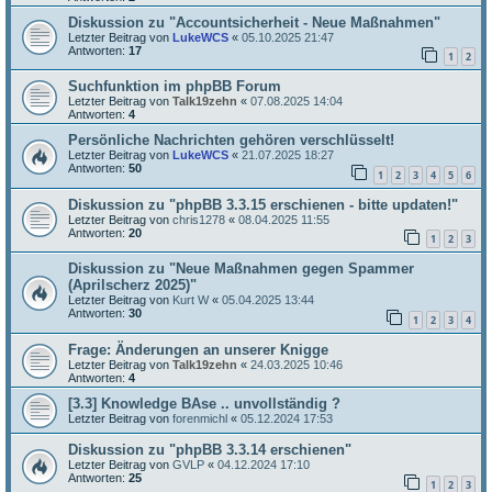
Diskussion zu "Accountsicherheit - Neue Maßnahmen"
Letzter Beitrag von
LukeWCS
«
05.10.2025 21:47
Antworten:
17
1
2
Suchfunktion im phpBB Forum
Letzter Beitrag von
Talk19zehn
«
07.08.2025 14:04
Antworten:
4
Persönliche Nachrichten gehören verschlüsselt!
Letzter Beitrag von
LukeWCS
«
21.07.2025 18:27
Antworten:
50
1
2
3
4
5
6
Diskussion zu "phpBB 3.3.15 erschienen - bitte updaten!"
Letzter Beitrag von
chris1278
«
08.04.2025 11:55
Antworten:
20
1
2
3
Diskussion zu "Neue Maßnahmen gegen Spammer
(Aprilscherz 2025)"
Letzter Beitrag von
Kurt W
«
05.04.2025 13:44
Antworten:
30
1
2
3
4
Frage: Änderungen an unserer Knigge
Letzter Beitrag von
Talk19zehn
«
24.03.2025 10:46
Antworten:
4
[3.3] Knowledge BAse .. unvollständig ?
Letzter Beitrag von
forenmichl
«
05.12.2024 17:53
Diskussion zu "phpBB 3.3.14 erschienen"
Letzter Beitrag von
GVLP
«
04.12.2024 17:10
Antworten:
25
1
2
3