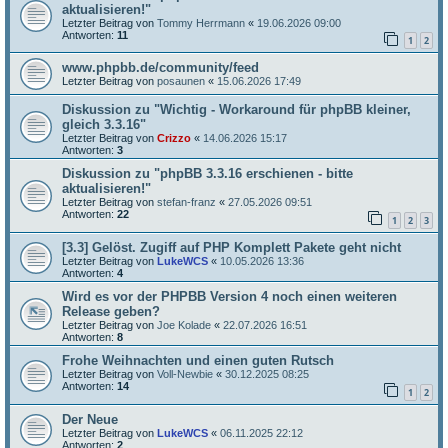
aktualisieren!"
Letzter Beitrag von
Tommy Herrmann
«
19.06.2026 09:00
Antworten:
11
1
2
www.phpbb.de/community/feed
Letzter Beitrag von
posaunen
«
15.06.2026 17:49
Diskussion zu "Wichtig - Workaround für phpBB kleiner,
gleich 3.3.16"
Letzter Beitrag von
Crizzo
«
14.06.2026 15:17
Antworten:
3
Diskussion zu "phpBB 3.3.16 erschienen - bitte
aktualisieren!"
Letzter Beitrag von
stefan-franz
«
27.05.2026 09:51
Antworten:
22
1
2
3
[3.3] Gelöst. Zugiff auf PHP Komplett Pakete geht nicht
Letzter Beitrag von
LukeWCS
«
10.05.2026 13:36
Antworten:
4
Wird es vor der PHPBB Version 4 noch einen weiteren
Release geben?
Letzter Beitrag von
Joe Kolade
«
22.07.2026 16:51
Antworten:
8
Frohe Weihnachten und einen guten Rutsch
Letzter Beitrag von
Voll-Newbie
«
30.12.2025 08:25
Antworten:
14
1
2
Der Neue
Letzter Beitrag von
LukeWCS
«
06.11.2025 22:12
Antworten:
2