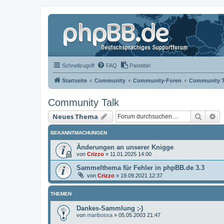
Schnellzugriff
FAQ
Pastebin
Startseite
Community
Community-Foren
Community T
Community Talk
Suche
Er
Neues Thema
BEKANNTMACHUNGEN
Änderungen an unserer Knigge
von
Crizzo
»
11.01.2025 14:00
Sammelthema für Fehler in phpBB.de 3.3
von
Crizzo
»
19.09.2021 12:37
THEMEN
Dankes-Sammlung ;-)
von
maribossa
»
05.05.2003 21:47