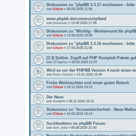
Diskussion zu "phpBB 3.3.17 erschienen - bitte 
von
Crizzo
»
06.06.2026 21:56
www.phpbb.de/community/feed
von
posaunen
»
15.06.2026 17:49
Diskussion zu "Wichtig - Workaround für phpBB 
von
Crizzo
»
13.06.2026 10:04
Diskussion zu "phpBB 3.3.16 erschienen - bitte 
von
Crizzo
»
27.04.2026 21:06
[3.3] Gelöst. Zugiff auf PHP Komplett Pakete ge
von
UFlagmey
»
09.05.2026 21:07
Wird es vor der PHPBB Version 4 noch einen w
von
Retro-Schulzi
»
13.01.2026 15:49
Frohe Weihnachten und einen guten Rutsch
von
Crizzo
»
24.12.2024 14:23
Der Neue
von
AndaleR
»
06.11.2025 20:31
Diskussion zu "Accountsicherheit - Neue Maß
von
Crizzo
»
24.03.2024 16:14
Suchfunktion im phpBB Forum
von
dom_beta
»
06.08.2025 21:40
Persönliche Nachrichten gehören verschlüsselt