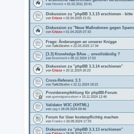
von
Hinnerk
»
01.02.2011 20:41
Diskussion zu "phpBB 3.3.15 erschienen - bitte
von
Crizzo
»
02.04.2025 21:01
Diskussion zu "Neue Maßnahmen gegen Spamme
von
Crizzo
»
01.04.2025 07:33
Frage: Änderungen an unserer Knigge
von
Talk19zehn
»
22.03.2025 17:34
[3.3] Knowledge BAse .. unvollständig ?
von
forenmichl
»
05.12.2024 17:53
Diskussion zu "phpBB 3.3.14 erschienen"
von
Crizzo
»
20.11.2024 20:23
Cross-Referenz 3.3
von
Talk19zehn
»
22.11.2024 18:22
Providerempfehlung für phpBB-Forum
von
guenniguenzelsen
»
15.11.2024 12:46
Validator W3C (XHTML)
von
cpg
»
26.09.2024 09:46
Forum fur User kostenpflichtig machen
von
Franko
»
20.09.2024 17:33
Diskussion zu "phpBB 3.3.13 erschienen"
von
Crizzo
»
29.08.2024 22:17