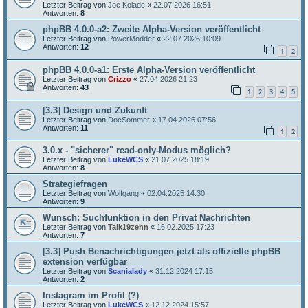
Letzter Beitrag von
Joe Kolade
«
22.07.2026 16:51
Antworten:
8
phpBB 4.0.0-a2: Zweite Alpha-Version veröffentlicht
Letzter Beitrag von
PowerModder
«
22.07.2026 10:09
Antworten:
12
1
2
phpBB 4.0.0-a1: Erste Alpha-Version veröffentlicht
Letzter Beitrag von
Crizzo
«
27.04.2026 21:23
Antworten:
43
1
2
3
4
5
[3.3] Design und Zukunft
Letzter Beitrag von
DocSommer
«
17.04.2026 07:56
Antworten:
11
1
2
3.0.x - "sicherer" read-only-Modus möglich?
Letzter Beitrag von
LukeWCS
«
21.07.2025 18:19
Antworten:
8
Strategiefragen
Letzter Beitrag von
Wolfgang
«
02.04.2025 14:30
Antworten:
9
Wunsch: Suchfunktion in den Privat Nachrichten
Letzter Beitrag von
Talk19zehn
«
16.02.2025 17:23
Antworten:
7
[3.3] Push Benachrichtigungen jetzt als offizielle phpBB
extension verfügbar
Letzter Beitrag von
Scanialady
«
31.12.2024 17:15
Antworten:
2
Instagram im Profil (?)
Letzter Beitrag von
LukeWCS
«
12.12.2024 15:57