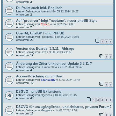
Antworten:
3
Dt. Paket auch inkl. Englisch
Letzter Beitrag von
forenmichl
«
05.12.2024 16:27
Antworten:
2
Auf "prosilver" folgt "neptune", neuer phpBB-Style
Letzter Beitrag von
Crizzo
«
04.12.2024 14:06
Antworten:
2
OpenAI, ChatGPT und PHPBB
Letzter Beitrag von
-Teemetal-
«
08.09.2024 19:59
Antworten:
23
1
2
3
Version des Boards: 3.3.11 - Abfrage
Letzter Beitrag von
Dref
«
30.05.2024 21:35
Antworten:
12
1
2
Änderung der Zitierfunktion bei Update 3.3.11 ?
Letzter Beitrag von
Dumbo 2004
«
21.02.2024 23:54
Antworten:
4
Accountlöschung durch User
Letzter Beitrag von
Scanialady
«
31.01.2024 13:45
Antworten:
12
1
2
DSGVO - phpBB Extensions
Letzter Beitrag von
algeciras
«
04.06.2022 11:45
Antworten:
48
1
2
3
4
5
DSGVO für unzugängliches, unsichtbares, privates Forum?
Letzter Beitrag von
Maggiore
«
14.01.2022 17:52
Antworten:
13
1
2