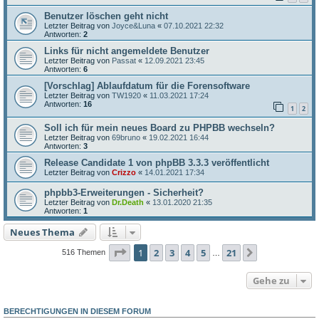
Benutzer löschen geht nicht
Letzter Beitrag von
Joyce&Luna
«
07.10.2021 22:32
Antworten:
2
Links für nicht angemeldete Benutzer
Letzter Beitrag von
Passat
«
12.09.2021 23:45
Antworten:
6
[Vorschlag] Ablaufdatum für die Forensoftware
Letzter Beitrag von
TW1920
«
11.03.2021 17:24
Antworten:
16
1
2
Soll ich für mein neues Board zu PHPBB wechseln?
Letzter Beitrag von
69bruno
«
19.02.2021 16:44
Antworten:
3
Release Candidate 1 von phpBB 3.3.3 veröffentlicht
Letzter Beitrag von
Crizzo
«
14.01.2021 17:34
phpbb3-Erweiterungen - Sicherheit?
Letzter Beitrag von
Dr.Death
«
13.01.2020 21:35
Antworten:
1
Neues Thema
Seite
1
von
21
1
2
3
4
5
21
Nächste
516 Themen
…
Gehe zu
BERECHTIGUNGEN IN DIESEM FORUM