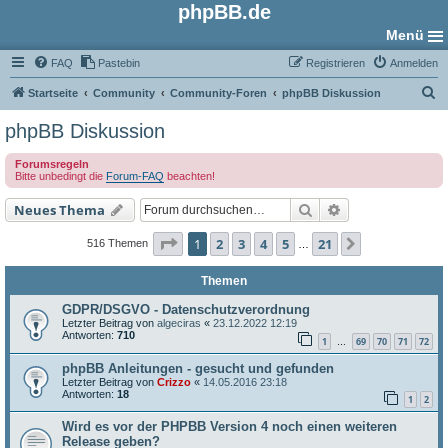
phpBB.de
Menü
FAQ
Pastebin
Registrieren
Anmelden
S
Startseite
Community
Community-Foren
phpBB Diskussion
u
phpBB Diskussion
c
Forumsregeln
h
Bitte unbedingt die
Forum-FAQ
beachten!
e
Suche
Erweiterte Such
Neues Thema
Seite
1
von
21
1
2
3
4
5
21
Nächste
516 Themen
…
Themen
GDPR/DSGVO - Datenschutzverordnung
Letzter Beitrag von
algeciras
«
23.12.2022 12:19
Antworten:
710
1
69
70
71
72
…
phpBB Anleitungen - gesucht und gefunden
Letzter Beitrag von
Crizzo
«
14.05.2016 23:18
Antworten:
18
1
2
Wird es vor der PHPBB Version 4 noch einen weiteren
Release geben?