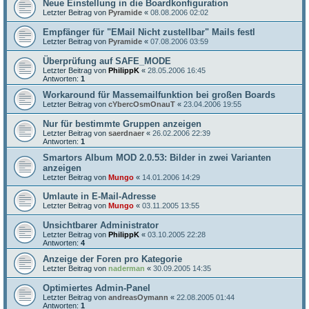
Neue Einstellung in die Boardkonfiguration
Letzter Beitrag von
Pyramide
«
08.08.2006 02:02
Empfänger für "EMail Nicht zustellbar" Mails festl
Letzter Beitrag von
Pyramide
«
07.08.2006 03:59
Überprüfung auf SAFE_MODE
Letzter Beitrag von
PhilippK
«
28.05.2006 16:45
Antworten:
1
Workaround für Massemailfunktion bei großen Boards
Letzter Beitrag von
cYbercOsmOnauT
«
23.04.2006 19:55
Nur für bestimmte Gruppen anzeigen
Letzter Beitrag von
saerdnaer
«
26.02.2006 22:39
Antworten:
1
Smartors Album MOD 2.0.53: Bilder in zwei Varianten
anzeigen
Letzter Beitrag von
Mungo
«
14.01.2006 14:29
Umlaute in E-Mail-Adresse
Letzter Beitrag von
Mungo
«
03.11.2005 13:55
Unsichtbarer Administrator
Letzter Beitrag von
PhilippK
«
03.10.2005 22:28
Antworten:
4
Anzeige der Foren pro Kategorie
Letzter Beitrag von
naderman
«
30.09.2005 14:35
Optimiertes Admin-Panel
Letzter Beitrag von
andreasOymann
«
22.08.2005 01:44
Antworten:
1