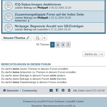
ICQ-Status-Images deaktivieren
Letzter Beitrag von
PhilippK
«
05.02.2005 22:24
Zusammengeklappte Foren auf der Index Seite
Letzter Beitrag von
PhilippK
«
22.11.2004 20:00
Antworten:
1
Nickpage: Begrenzte Anzahl von GB-Einträgen
Letzter Beitrag von
Leuchte
«
17.11.2004 16:24
Neues Thema
1
2
3
Nächste
59 Themen
Gehe zu
BERECHTIGUNGEN IN DIESEM FORUM
Du darfst
keine
neuen Themen in diesem Forum erstellen.
Du darfst
keine
Antworten zu Themen in diesem Forum erstellen.
Du darfst deine Beiträge in diesem Forum
nicht
ändern.
Du darfst deine Beiträge in diesem Forum
nicht
löschen.
Du darfst
keine
Dateianhänge in diesem Forum erstellen.
Startseite
Community
Alle Zeiten sind
UTC+02:00
Powered by
phpBB
® Forum Software © phpBB Limited
Deutsche Übersetzung durch
phpBB.de