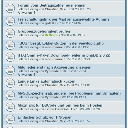
Forum vom Beitragszähler ausnehmen
Letzter Beitrag von
Christian_W
«
01.01.2008 19:29
Antworten:
4
Freischaltungslink per Mail an ausgewählte Admins
Letzter Beitrag von
gn#36
«
07.10.2007 14:07
Gruppenzugehörigkeit prüfen
Letzter Beitrag von
Dr.Death
«
30.08.2007 19:57
"BUG" bezgl. E-Mail-Button in der viewtopic.php
Letzter Beitrag von
mad-manne
«
05.04.2007 19:26
[FIX] Smilie-Paket Download-Fehler in phpBB 2.0.22
Letzter Beitrag von
mad-manne
«
15.02.2007 09:24
Mitglieder erst nach Aktivierung anzeigen
Letzter Beitrag von
Pyramide
«
18.01.2007 21:54
Antworten:
4
Lange Links automatisch kürzen
Letzter Beitrag von
Christian_W
«
15.01.2007 14:01
MySQL-Zeichensatz ändern (bei Problemen mit Umlauten)
Letzter Beitrag von
Pyramide
«
02.12.2006 19:14
Mozillafix für BBCode und Smilies beim Posten
Letzter Beitrag von
cYbercOsmOnauT
«
18.09.2006 11:28
Einfacher Schutz vor PN-Spam
Letzter Beitrag von
Christian_W
«
23.08.2006 15:57