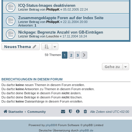
ICQ-Status-Images deaktivieren
Letzter Beitrag von
PhilippK
«
05.02.2005 22:24
Zusammengeklappte Foren auf der Index Seite
Letzter Beitrag von
PhilippK
«
22.11.2004 20:00
Antworten:
1
Nickpage: Begrenzte Anzahl von GB-Einträgen
Letzter Beitrag von
Leuchte
«
17.11.2004 16:24
Neues Thema
1
2
3
Nächste
59 Themen
Gehe zu
BERECHTIGUNGEN IN DIESEM FORUM
Du darfst
keine
neuen Themen in diesem Forum erstellen.
Du darfst
keine
Antworten zu Themen in diesem Forum erstellen.
Du darfst deine Beiträge in diesem Forum
nicht
ändern.
Du darfst deine Beiträge in diesem Forum
nicht
löschen.
Du darfst
keine
Dateianhänge in diesem Forum erstellen.
Startseite
Community
Alle Zeiten sind
UTC+02:00
Powered by
phpBB
® Forum Software © phpBB Limited
Deutsche Übersetzung durch
phpBB.de