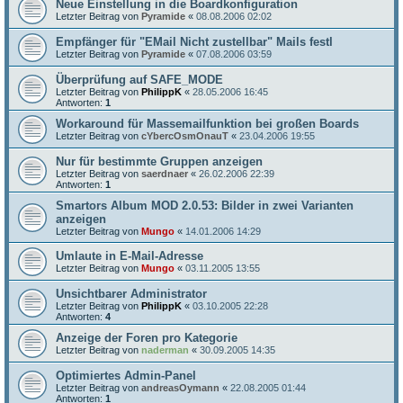
Neue Einstellung in die Boardkonfiguration
Letzter Beitrag von
Pyramide
«
08.08.2006 02:02
Empfänger für "EMail Nicht zustellbar" Mails festl
Letzter Beitrag von
Pyramide
«
07.08.2006 03:59
Überprüfung auf SAFE_MODE
Letzter Beitrag von
PhilippK
«
28.05.2006 16:45
Antworten:
1
Workaround für Massemailfunktion bei großen Boards
Letzter Beitrag von
cYbercOsmOnauT
«
23.04.2006 19:55
Nur für bestimmte Gruppen anzeigen
Letzter Beitrag von
saerdnaer
«
26.02.2006 22:39
Antworten:
1
Smartors Album MOD 2.0.53: Bilder in zwei Varianten
anzeigen
Letzter Beitrag von
Mungo
«
14.01.2006 14:29
Umlaute in E-Mail-Adresse
Letzter Beitrag von
Mungo
«
03.11.2005 13:55
Unsichtbarer Administrator
Letzter Beitrag von
PhilippK
«
03.10.2005 22:28
Antworten:
4
Anzeige der Foren pro Kategorie
Letzter Beitrag von
naderman
«
30.09.2005 14:35
Optimiertes Admin-Panel
Letzter Beitrag von
andreasOymann
«
22.08.2005 01:44
Antworten:
1