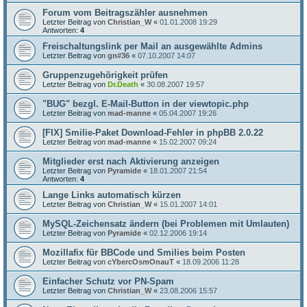
Forum vom Beitragszähler ausnehmen
Letzter Beitrag von
Christian_W
«
01.01.2008 19:29
Antworten:
4
Freischaltungslink per Mail an ausgewählte Admins
Letzter Beitrag von
gn#36
«
07.10.2007 14:07
Gruppenzugehörigkeit prüfen
Letzter Beitrag von
Dr.Death
«
30.08.2007 19:57
"BUG" bezgl. E-Mail-Button in der viewtopic.php
Letzter Beitrag von
mad-manne
«
05.04.2007 19:26
[FIX] Smilie-Paket Download-Fehler in phpBB 2.0.22
Letzter Beitrag von
mad-manne
«
15.02.2007 09:24
Mitglieder erst nach Aktivierung anzeigen
Letzter Beitrag von
Pyramide
«
18.01.2007 21:54
Antworten:
4
Lange Links automatisch kürzen
Letzter Beitrag von
Christian_W
«
15.01.2007 14:01
MySQL-Zeichensatz ändern (bei Problemen mit Umlauten)
Letzter Beitrag von
Pyramide
«
02.12.2006 19:14
Mozillafix für BBCode und Smilies beim Posten
Letzter Beitrag von
cYbercOsmOnauT
«
18.09.2006 11:28
Einfacher Schutz vor PN-Spam
Letzter Beitrag von
Christian_W
«
23.08.2006 15:57