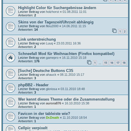
Highlight Color für Suchergebnisse ändern
Letzter Beitrag von
holzhorst
«
01.08.2011 11:01
Antworten:
2
Skins von der Tageszeit/Uhrzeit abhängig
Letzter Beitrag von
filou2000
«
14.06.2011 11:15
Antworten:
14
1
2
Link unterstreichung
Letzter Beitrag von
Luuq
«
23.03.2011 16:36
Antworten:
2
Schneefall Mod für Weihnachten (Firefox kompatibel)
Letzter Beitrag von
gamepro
«
16.11.2010 15:18
Antworten:
176
1
15
16
17
18
…
[Suche] Deutsche Buttons C3S
Letzter Beitrag von
ahauck
«
08.11.2010 15:17
Antworten:
3
phpBB2 - Header
Letzter Beitrag von
gloriosa
«
03.11.2010 18:48
Antworten:
3
Wer kennt dieses Theme oder die Zusammenstellung
Letzter Beitrag von
aurora876
«
16.10.2010 15:38
Antworten:
1
Favicon in der tableiste wie?
Letzter Beitrag von
Dr.Death
«
11.10.2010 18:54
Antworten:
1
Cellpic verpixelt