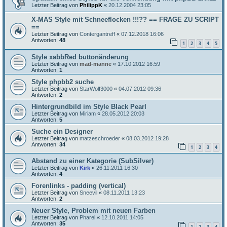
Letzter Beitrag von
PhilippK
«
20.12.2004 23:05
X-MAS Style mit Schneeflocken !!!?? == FRAGE ZU SCRIPT
==
Letzter Beitrag von
Contergantreff
«
07.12.2018 16:06
Antworten:
48
1
2
3
4
5
Style xabbRed buttonänderung
Letzter Beitrag von
mad-manne
«
17.10.2012 16:59
Antworten:
1
Style phpbb2 suche
Letzter Beitrag von
StarWolf3000
«
04.07.2012 09:36
Antworten:
2
Hintergrundbild im Style Black Pearl
Letzter Beitrag von
Miriam
«
28.05.2012 20:03
Antworten:
5
Suche ein Designer
Letzter Beitrag von
matzeschroeder
«
08.03.2012 19:28
Antworten:
34
1
2
3
4
Abstand zu einer Kategorie (SubSilver)
Letzter Beitrag von
Kirk
«
26.11.2011 16:30
Antworten:
4
Forenlinks - padding (vertical)
Letzter Beitrag von
Sneevil
«
08.11.2011 13:23
Antworten:
2
Neuer Style, Problem mit neuen Farben
Letzter Beitrag von
Pharel
«
12.10.2011 14:05
Antworten:
35
1
2
3
4