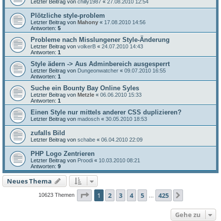
Letzter Beitrag von
chilly1987
«
27.08.2010 12:54
Plötzliche style-problem
Letzter Beitrag von
Mahony
«
17.08.2010 14:56
Antworten:
5
Probleme nach Misslungener Style-Änderung
Letzter Beitrag von
volkerB
«
24.07.2010 14:43
Antworten:
1
Style ädern -> Aus Adminbereich ausgesperrt
Letzter Beitrag von
Dungeonwatcher
«
09.07.2010 16:55
Antworten:
1
Suche ein Bounty Bay Online Syles
Letzter Beitrag von
Metzle
«
06.06.2010 15:33
Antworten:
1
Einen Style nur mittels anderer CSS duplizieren?
Letzter Beitrag von
madosch
«
30.05.2010 18:53
zufalls Bild
Letzter Beitrag von
schabe
«
06.04.2010 22:09
PHP Logo Zentrieren
Letzter Beitrag von
Proodi
«
10.03.2010 08:21
Antworten:
9
Neues Thema
Seite
1
von
425
1
2
3
4
5
425
Nächste
10623 Themen
…
Gehe zu