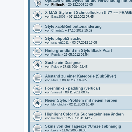
Updaten eines Styles für die Verwendung mit p
von
PhilippK
»
20.12.2004 23:05
X-MAS Style mit Schneeflocken !!!?? == FRAG
von
Basti2003
»
07.12.2002 07:45
Style xabbRed buttonänderung
von
Chantal1
»
17.10.2012 15:02
Style phpbb2 suche
von
scarlett2011
»
03.07.2012 13:08
Hintergrundbild im Style Black Pearl
von
Fenria
»
26.05.2012 09:54
Suche ein Designer
von
Foley
»
17.08.2004 22:45
Abstand zu einer Kategorie (SubSilver)
von
Miles
»
08.10.2007 09:05
Forenlinks - padding (vertical)
von
Sneevil
»
08.11.2011 00:42
Neuer Style, Problem mit neuen Farben
von
Monchichi
»
02.11.2003 10:48
Highlight Color für Suchergebnisse ändern
von
holzhorst
»
27.07.2011 14:17
Skins von der Tageszeit/Uhrzeit abhängig
von
Laks
»
11.02.2005 16:38