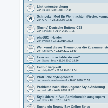
Link unterstreichung
von
Luuq
»
23.03.2011 16:00
Schneefall Mod für Weihnachten (Firefox kompa
von
ATARI
»
28.08.2005 22:31
[Suche] Deutsche Buttons C3S
von
Lenox82
»
29.04.2005 21:32
phpBB2 - Header
von
bvbfan
»
03.11.2010 17:02
Wer kennt dieses Theme oder die Zusammenst
von
fan-kurve
»
16.10.2010 12:59
Favicon in der tableiste wie?
von
Game_Test
»
11.10.2010 18:36
Cellpic verpixelt
von
chilly1987
»
27.08.2010 12:54
Plötzliche style-problem
von
wwwthomasbauerattf
»
16.08.2010 23:53
Probleme nach Misslungener Style-Änderung
von
volkerB
»
24.07.2010 11:12
Style ädern -> Aus Adminbereich ausgesperrt
von
claw
»
09.07.2010 14:20
Suche ein Bounty Bay Online Syles