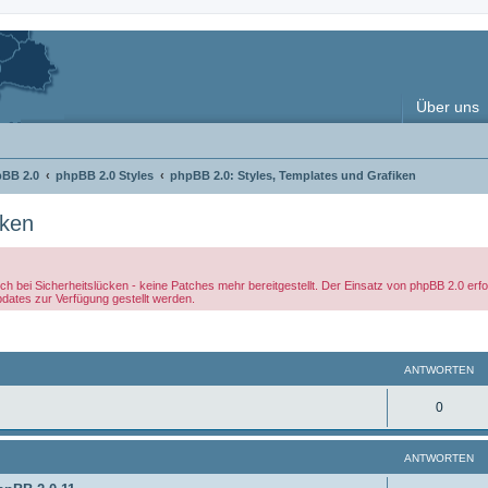
Über uns
pBB 2.0
phpBB 2.0 Styles
phpBB 2.0: Styles, Templates und Grafiken
iken
ch bei Sicherheitslücken - keine Patches mehr bereitgestellt. Der Einsatz von phpBB 2.0 er
pdates zur Verfügung gestellt werden.
weiterte Suche
ANTWORTEN
A
0
n
ANTWORTEN
t