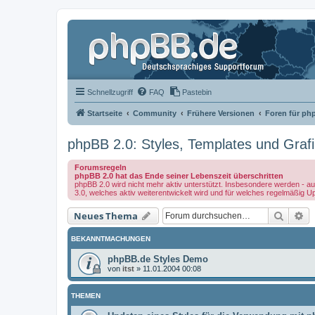
Schnellzugriff
FAQ
Pastebin
Startseite
Community
Frühere Versionen
Foren für ph
phpBB 2.0: Styles, Templates und Graf
Forumsregeln
phpBB 2.0 hat das Ende seiner Lebenszeit überschritten
phpBB 2.0 wird nicht mehr aktiv unterstützt. Insbesondere werden - au
3.0, welches aktiv weiterentwickelt wird und für welches regelmäßig U
Suche
Er
Neues Thema
BEKANNTMACHUNGEN
phpBB.de Styles Demo
von
itst
»
11.01.2004 00:08
THEMEN