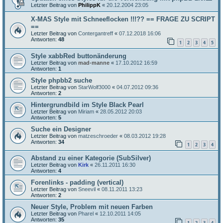
Letzter Beitrag von
PhilippK
«
20.12.2004 23:05
X-MAS Style mit Schneeflocken !!!?? == FRAGE ZU SCRIPT
==
Letzter Beitrag von
Contergantreff
«
07.12.2018 16:06
Antworten:
48
1
2
3
4
5
Style xabbRed buttonänderung
Letzter Beitrag von
mad-manne
«
17.10.2012 16:59
Antworten:
1
Style phpbb2 suche
Letzter Beitrag von
StarWolf3000
«
04.07.2012 09:36
Antworten:
2
Hintergrundbild im Style Black Pearl
Letzter Beitrag von
Miriam
«
28.05.2012 20:03
Antworten:
5
Suche ein Designer
Letzter Beitrag von
matzeschroeder
«
08.03.2012 19:28
Antworten:
34
1
2
3
4
Abstand zu einer Kategorie (SubSilver)
Letzter Beitrag von
Kirk
«
26.11.2011 16:30
Antworten:
4
Forenlinks - padding (vertical)
Letzter Beitrag von
Sneevil
«
08.11.2011 13:23
Antworten:
2
Neuer Style, Problem mit neuen Farben
Letzter Beitrag von
Pharel
«
12.10.2011 14:05
Antworten:
35
1
2
3
4