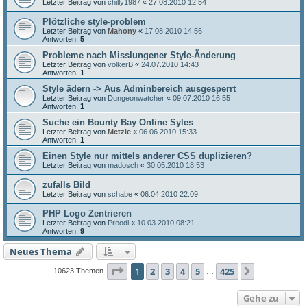
Letzter Beitrag von
chilly1987
«
27.08.2010 12:54
Plötzliche style-problem
Letzter Beitrag von
Mahony
«
17.08.2010 14:56
Antworten:
5
Probleme nach Misslungener Style-Änderung
Letzter Beitrag von
volkerB
«
24.07.2010 14:43
Antworten:
1
Style ädern -> Aus Adminbereich ausgesperrt
Letzter Beitrag von
Dungeonwatcher
«
09.07.2010 16:55
Antworten:
1
Suche ein Bounty Bay Online Syles
Letzter Beitrag von
Metzle
«
06.06.2010 15:33
Antworten:
1
Einen Style nur mittels anderer CSS duplizieren?
Letzter Beitrag von
madosch
«
30.05.2010 18:53
zufalls Bild
Letzter Beitrag von
schabe
«
06.04.2010 22:09
PHP Logo Zentrieren
Letzter Beitrag von
Proodi
«
10.03.2010 08:21
Antworten:
9
Neues Thema
Seite
1
von
425
1
2
3
4
5
425
Nächste
10623 Themen
…
Gehe zu