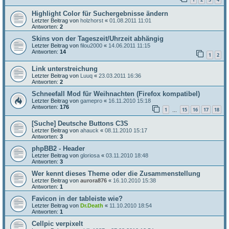
Highlight Color für Suchergebnisse ändern
Letzter Beitrag von
holzhorst
«
01.08.2011 11:01
Antworten:
2
Skins von der Tageszeit/Uhrzeit abhängig
Letzter Beitrag von
filou2000
«
14.06.2011 11:15
Antworten:
14
1
2
Link unterstreichung
Letzter Beitrag von
Luuq
«
23.03.2011 16:36
Antworten:
2
Schneefall Mod für Weihnachten (Firefox kompatibel)
Letzter Beitrag von
gamepro
«
16.11.2010 15:18
Antworten:
176
1
15
16
17
18
…
[Suche] Deutsche Buttons C3S
Letzter Beitrag von
ahauck
«
08.11.2010 15:17
Antworten:
3
phpBB2 - Header
Letzter Beitrag von
gloriosa
«
03.11.2010 18:48
Antworten:
3
Wer kennt dieses Theme oder die Zusammenstellung
Letzter Beitrag von
aurora876
«
16.10.2010 15:38
Antworten:
1
Favicon in der tableiste wie?
Letzter Beitrag von
Dr.Death
«
11.10.2010 18:54
Antworten:
1
Cellpic verpixelt