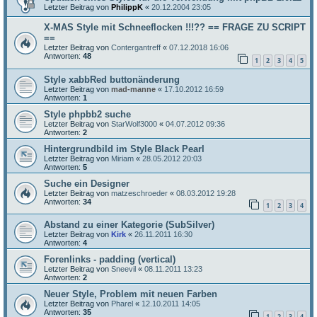
Letzter Beitrag von
PhilippK
«
20.12.2004 23:05
X-MAS Style mit Schneeflocken !!!?? == FRAGE ZU SCRIPT
==
Letzter Beitrag von
Contergantreff
«
07.12.2018 16:06
Antworten:
48
1
2
3
4
5
Style xabbRed buttonänderung
Letzter Beitrag von
mad-manne
«
17.10.2012 16:59
Antworten:
1
Style phpbb2 suche
Letzter Beitrag von
StarWolf3000
«
04.07.2012 09:36
Antworten:
2
Hintergrundbild im Style Black Pearl
Letzter Beitrag von
Miriam
«
28.05.2012 20:03
Antworten:
5
Suche ein Designer
Letzter Beitrag von
matzeschroeder
«
08.03.2012 19:28
Antworten:
34
1
2
3
4
Abstand zu einer Kategorie (SubSilver)
Letzter Beitrag von
Kirk
«
26.11.2011 16:30
Antworten:
4
Forenlinks - padding (vertical)
Letzter Beitrag von
Sneevil
«
08.11.2011 13:23
Antworten:
2
Neuer Style, Problem mit neuen Farben
Letzter Beitrag von
Pharel
«
12.10.2011 14:05
Antworten:
35
1
2
3
4