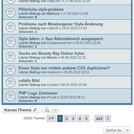
Letzter Beitrag von
chilly1987
«
27.08.2010 12:54
Plötzliche style-problem
Letzter Beitrag von
Mahony
«
17.08.2010 14:56
Antworten:
5
Probleme nach Misslungener Style-Änderung
Letzter Beitrag von
volkerB
«
24.07.2010 14:43
Antworten:
1
Style ädern -> Aus Adminbereich ausgesperrt
Letzter Beitrag von
Dungeonwatcher
«
09.07.2010 16:55
Antworten:
1
Suche ein Bounty Bay Online Syles
Letzter Beitrag von
Metzle
«
06.06.2010 15:33
Antworten:
1
Einen Style nur mittels anderer CSS duplizieren?
Letzter Beitrag von
madosch
«
30.05.2010 18:53
zufalls Bild
Letzter Beitrag von
schabe
«
06.04.2010 22:09
PHP Logo Zentrieren
Letzter Beitrag von
Proodi
«
10.03.2010 08:21
Antworten:
9
Neues Thema
Seite
1
von
425
1
2
3
4
5
425
Nächste
10623 Themen
…
Gehe zu