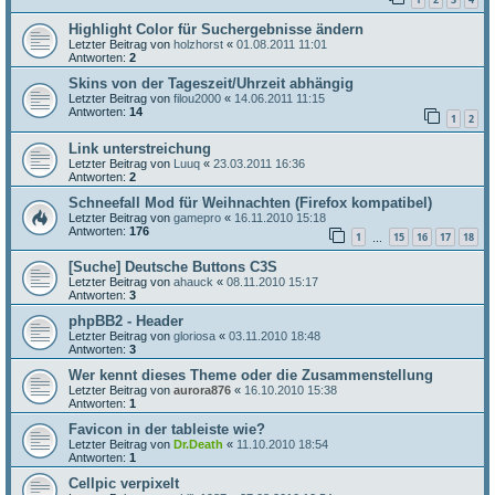
Highlight Color für Suchergebnisse ändern
Letzter Beitrag von
holzhorst
«
01.08.2011 11:01
Antworten:
2
Skins von der Tageszeit/Uhrzeit abhängig
Letzter Beitrag von
filou2000
«
14.06.2011 11:15
Antworten:
14
1
2
Link unterstreichung
Letzter Beitrag von
Luuq
«
23.03.2011 16:36
Antworten:
2
Schneefall Mod für Weihnachten (Firefox kompatibel)
Letzter Beitrag von
gamepro
«
16.11.2010 15:18
Antworten:
176
1
15
16
17
18
…
[Suche] Deutsche Buttons C3S
Letzter Beitrag von
ahauck
«
08.11.2010 15:17
Antworten:
3
phpBB2 - Header
Letzter Beitrag von
gloriosa
«
03.11.2010 18:48
Antworten:
3
Wer kennt dieses Theme oder die Zusammenstellung
Letzter Beitrag von
aurora876
«
16.10.2010 15:38
Antworten:
1
Favicon in der tableiste wie?
Letzter Beitrag von
Dr.Death
«
11.10.2010 18:54
Antworten:
1
Cellpic verpixelt