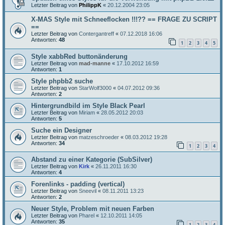
Letzter Beitrag von
PhilippK
«
20.12.2004 23:05
X-MAS Style mit Schneeflocken !!!?? == FRAGE ZU SCRIPT
==
Letzter Beitrag von
Contergantreff
«
07.12.2018 16:06
Antworten:
48
1
2
3
4
5
Style xabbRed buttonänderung
Letzter Beitrag von
mad-manne
«
17.10.2012 16:59
Antworten:
1
Style phpbb2 suche
Letzter Beitrag von
StarWolf3000
«
04.07.2012 09:36
Antworten:
2
Hintergrundbild im Style Black Pearl
Letzter Beitrag von
Miriam
«
28.05.2012 20:03
Antworten:
5
Suche ein Designer
Letzter Beitrag von
matzeschroeder
«
08.03.2012 19:28
Antworten:
34
1
2
3
4
Abstand zu einer Kategorie (SubSilver)
Letzter Beitrag von
Kirk
«
26.11.2011 16:30
Antworten:
4
Forenlinks - padding (vertical)
Letzter Beitrag von
Sneevil
«
08.11.2011 13:23
Antworten:
2
Neuer Style, Problem mit neuen Farben
Letzter Beitrag von
Pharel
«
12.10.2011 14:05
Antworten:
35
1
2
3
4