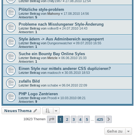
Letzter Beitrag von
chilly1987
«
27.08.2010 12:54
Plötzliche style-problem
Letzter Beitrag von
Mahony
«
17.08.2010 14:56
Antworten:
5
Probleme nach Misslungener Style-Änderung
Letzter Beitrag von
volkerB
«
24.07.2010 14:43
Antworten:
1
Style ädern -> Aus Adminbereich ausgesperrt
Letzter Beitrag von
Dungeonwatcher
«
09.07.2010 16:55
Antworten:
1
Suche ein Bounty Bay Online Syles
Letzter Beitrag von
Metzle
«
06.06.2010 15:33
Antworten:
1
Einen Style nur mittels anderer CSS duplizieren?
Letzter Beitrag von
madosch
«
30.05.2010 18:53
zufalls Bild
Letzter Beitrag von
schabe
«
06.04.2010 22:09
PHP Logo Zentrieren
Letzter Beitrag von
Proodi
«
10.03.2010 08:21
Antworten:
9
Neues Thema
Seite
1
von
425
1
2
3
4
5
425
Nächste
10623 Themen
…
Gehe zu