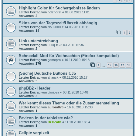
Highlight Color für Suchergebnisse ändern
Letzter Beitrag von
holzhorst
«
01.08.2011 11:01
Antworten:
2
Skins von der Tageszeit/Uhrzeit abhängig
Letzter Beitrag von
filou2000
«
14.06.2011 11:15
Antworten:
14
1
2
Link unterstreichung
Letzter Beitrag von
Luuq
«
23.03.2011 16:36
Antworten:
2
Schneefall Mod für Weihnachten (Firefox kompatibel)
Letzter Beitrag von
gamepro
«
16.11.2010 15:18
Antworten:
176
1
15
16
17
18
…
[Suche] Deutsche Buttons C3S
Letzter Beitrag von
ahauck
«
08.11.2010 15:17
Antworten:
3
phpBB2 - Header
Letzter Beitrag von
gloriosa
«
03.11.2010 18:48
Antworten:
3
Wer kennt dieses Theme oder die Zusammenstellung
Letzter Beitrag von
aurora876
«
16.10.2010 15:38
Antworten:
1
Favicon in der tableiste wie?
Letzter Beitrag von
Dr.Death
«
11.10.2010 18:54
Antworten:
1
Cellpic verpixelt