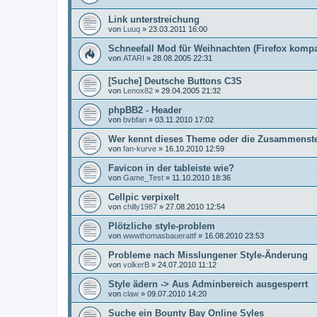
Link unterstreichung
von
Luuq
»
23.03.2011 16:00
Schneefall Mod für Weihnachten (Firefox kompa
von
ATARI
»
28.08.2005 22:31
[Suche] Deutsche Buttons C3S
von
Lenox82
»
29.04.2005 21:32
phpBB2 - Header
von
bvbfan
»
03.11.2010 17:02
Wer kennt dieses Theme oder die Zusammenst
von
fan-kurve
»
16.10.2010 12:59
Favicon in der tableiste wie?
von
Game_Test
»
11.10.2010 18:36
Cellpic verpixelt
von
chilly1987
»
27.08.2010 12:54
Plötzliche style-problem
von
wwwthomasbauerattf
»
16.08.2010 23:53
Probleme nach Misslungener Style-Änderung
von
volkerB
»
24.07.2010 11:12
Style ädern -> Aus Adminbereich ausgesperrt
von
claw
»
09.07.2010 14:20
Suche ein Bounty Bay Online Syles