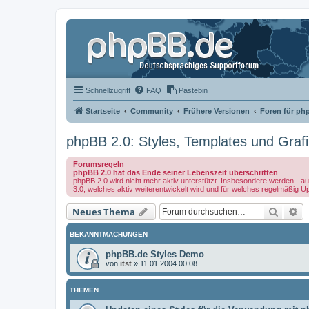
Schnellzugriff
FAQ
Pastebin
Startseite
Community
Frühere Versionen
Foren für ph
phpBB 2.0: Styles, Templates und Graf
Forumsregeln
phpBB 2.0 hat das Ende seiner Lebenszeit überschritten
phpBB 2.0 wird nicht mehr aktiv unterstützt. Insbesondere werden - au
3.0, welches aktiv weiterentwickelt wird und für welches regelmäßig U
Suche
Er
Neues Thema
BEKANNTMACHUNGEN
phpBB.de Styles Demo
von
itst
»
11.01.2004 00:08
THEMEN