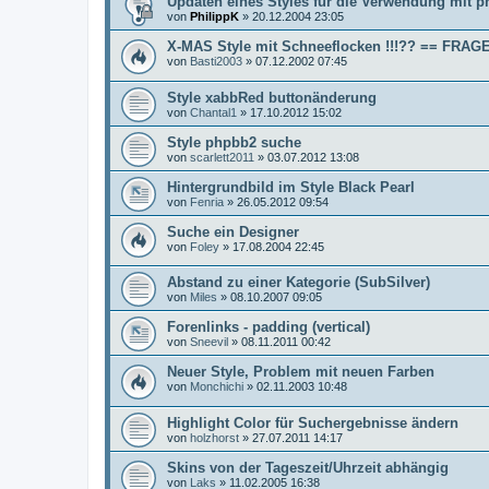
Updaten eines Styles für die Verwendung mit p
von
PhilippK
»
20.12.2004 23:05
X-MAS Style mit Schneeflocken !!!?? == FRAG
von
Basti2003
»
07.12.2002 07:45
Style xabbRed buttonänderung
von
Chantal1
»
17.10.2012 15:02
Style phpbb2 suche
von
scarlett2011
»
03.07.2012 13:08
Hintergrundbild im Style Black Pearl
von
Fenria
»
26.05.2012 09:54
Suche ein Designer
von
Foley
»
17.08.2004 22:45
Abstand zu einer Kategorie (SubSilver)
von
Miles
»
08.10.2007 09:05
Forenlinks - padding (vertical)
von
Sneevil
»
08.11.2011 00:42
Neuer Style, Problem mit neuen Farben
von
Monchichi
»
02.11.2003 10:48
Highlight Color für Suchergebnisse ändern
von
holzhorst
»
27.07.2011 14:17
Skins von der Tageszeit/Uhrzeit abhängig
von
Laks
»
11.02.2005 16:38