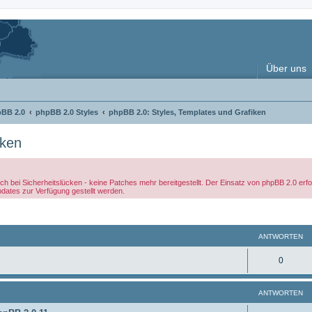
Über uns
pBB 2.0
phpBB 2.0 Styles
phpBB 2.0: Styles, Templates und Grafiken
iken
ch bei Sicherheitslücken - keine Patches mehr bereitgestellt. Der Einsatz von phpBB 2.0 er
pdates zur Verfügung gestellt werden.
weiterte Suche
ANTWORTEN
A
0
n
ANTWORTEN
t