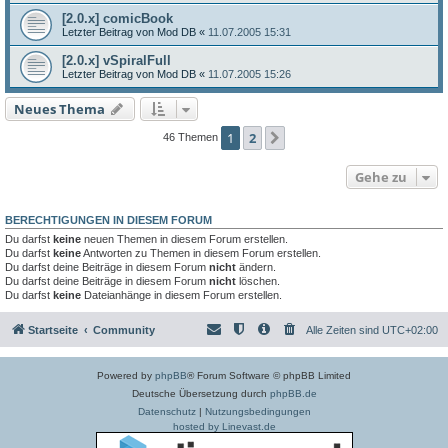
[2.0.x] comicBook
Letzter Beitrag von
Mod DB
«
11.07.2005 15:31
[2.0.x] vSpiralFull
Letzter Beitrag von
Mod DB
«
11.07.2005 15:26
Neues Thema
1
2
Nächste
46 Themen
Gehe zu
BERECHTIGUNGEN IN DIESEM FORUM
Du darfst
keine
neuen Themen in diesem Forum erstellen.
Du darfst
keine
Antworten zu Themen in diesem Forum erstellen.
Du darfst deine Beiträge in diesem Forum
nicht
ändern.
Du darfst deine Beiträge in diesem Forum
nicht
löschen.
Du darfst
keine
Dateianhänge in diesem Forum erstellen.
Startseite
Community
Alle Zeiten sind
UTC+02:00
Powered by
phpBB
® Forum Software © phpBB Limited
Deutsche Übersetzung durch
phpBB.de
Datenschutz
|
Nutzungsbedingungen
hosted by Linevast.de