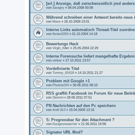
[erl.] Anzeige, daß zwischenzeitlich jmd anders
von
Savigny
»
08.04.2008 00:08
Während schreiben einer Antwort bereits neue 
von
Maxe
»
26.10.2009 23:01
Interne Links automatisch Thread-Titel zuordn
von
florian2003
»
01.10.2004 14:18
Bewertungs Hack
von
Virgin_Killer
»
25.05.2004 22:29
Interne Forensuche liefert mangelhafte Ergebni
von
utebar
»
27.10.2011 13:57
Vordefinierte Titel
von
Tommy_65428
»
14.10.2011 21:27
Problem mit Google +1
von
PhoenixDH
»
30.06.2011 08:10
RSS graffiti Facebook im Forum für neue Beitr
von
Stemmi
»
28.06.2011 07:51
PN Nachrichten auf den Pc speichern
von
Andi-2k3
»
15.04.2005 13:16
S: Progressbar für den Attachment ?
von
Dungeonwatcher
»
21.06.2011 19:58
Signatur URL Mod?