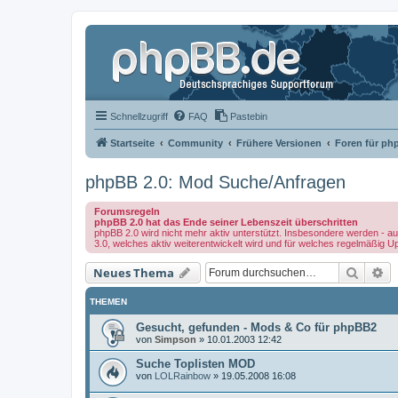
Schnellzugriff
FAQ
Pastebin
Startseite
Community
Frühere Versionen
Foren für ph
phpBB 2.0: Mod Suche/Anfragen
Forumsregeln
phpBB 2.0 hat das Ende seiner Lebenszeit überschritten
phpBB 2.0 wird nicht mehr aktiv unterstützt. Insbesondere werden - au
3.0, welches aktiv weiterentwickelt wird und für welches regelmäßig U
Suche
Er
Neues Thema
THEMEN
Gesucht, gefunden - Mods & Co für phpBB2
von
Simpson
»
10.01.2003 12:42
Suche Toplisten MOD
von
LOLRainbow
»
19.05.2008 16:08