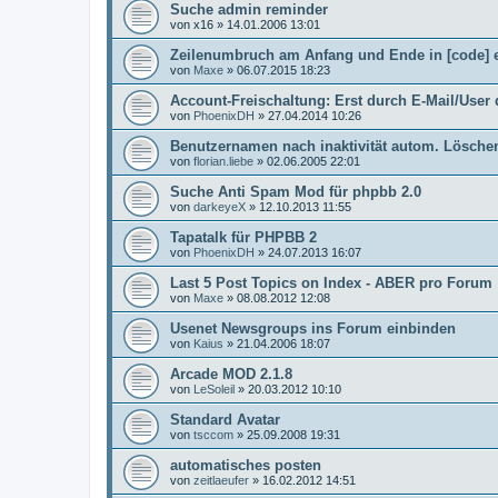
Suche admin reminder
von
x16
»
14.01.2006 13:01
Zeilenumbruch am Anfang und Ende in [code] 
von
Maxe
»
06.07.2015 18:23
Account-Freischaltung: Erst durch E-Mail/Use
von
PhoenixDH
»
27.04.2014 10:26
Benutzernamen nach inaktivität autom. Lösche
von
florian.liebe
»
02.06.2005 22:01
Suche Anti Spam Mod für phpbb 2.0
von
darkeyeX
»
12.10.2013 11:55
Tapatalk für PHPBB 2
von
PhoenixDH
»
24.07.2013 16:07
Last 5 Post Topics on Index - ABER pro Forum
von
Maxe
»
08.08.2012 12:08
Usenet Newsgroups ins Forum einbinden
von
Kaius
»
21.04.2006 18:07
Arcade MOD 2.1.8
von
LeSoleil
»
20.03.2012 10:10
Standard Avatar
von
tsccom
»
25.09.2008 19:31
automatisches posten
von
zeitlaeufer
»
16.02.2012 14:51