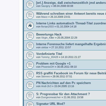
[erl.] Anzeige, daß zwischenzeitlich jmd anders
von
Savigny
»
08.04.2008 00:08
Während schreiben einer Antwort bereits neue 
von
Maxe
»
26.10.2009 23:01
Interne Links automatisch Thread-Titel zuordn
von
florian2003
»
01.10.2004 14:18
Bewertungs Hack
von
Virgin_Killer
»
25.05.2004 22:29
Interne Forensuche liefert mangelhafte Ergebni
von
utebar
»
27.10.2011 13:57
Vordefinierte Titel
von
Tommy_65428
»
14.10.2011 21:27
Problem mit Google +1
von
PhoenixDH
»
30.06.2011 08:10
RSS graffiti Facebook im Forum für neue Beitr
von
Stemmi
»
28.06.2011 07:51
PN Nachrichten auf den Pc speichern
von
Andi-2k3
»
15.04.2005 13:16
S: Progressbar für den Attachment ?
von
Dungeonwatcher
»
21.06.2011 19:58
Signatur URL Mod?