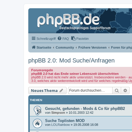
Schnellzugriff
FAQ
Pastebin
Startseite
Community
Frühere Versionen
Foren für ph
phpBB 2.0: Mod Suche/Anfragen
Forumsregeln
phpBB 2.0 hat das Ende seiner Lebenszeit überschritten
phpBB 2.0 wird nicht mehr aktiv unterstützt. Insbesondere werden - au
3.0, welches aktiv weiterentwickelt wird und für welches regelmäßig U
Suche
Er
Neues Thema
THEMEN
Gesucht, gefunden - Mods & Co für phpBB2
von
Simpson
»
10.01.2003 12:42
Suche Toplisten MOD
von
LOLRainbow
»
19.05.2008 16:08