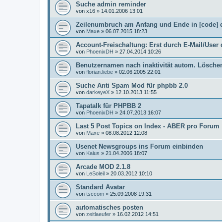
Suche admin reminder
von
x16
»
14.01.2006 13:01
Zeilenumbruch am Anfang und Ende in [code] 
von
Maxe
»
06.07.2015 18:23
Account-Freischaltung: Erst durch E-Mail/Use
von
PhoenixDH
»
27.04.2014 10:26
Benutzernamen nach inaktivität autom. Lösche
von
florian.liebe
»
02.06.2005 22:01
Suche Anti Spam Mod für phpbb 2.0
von
darkeyeX
»
12.10.2013 11:55
Tapatalk für PHPBB 2
von
PhoenixDH
»
24.07.2013 16:07
Last 5 Post Topics on Index - ABER pro Forum
von
Maxe
»
08.08.2012 12:08
Usenet Newsgroups ins Forum einbinden
von
Kaius
»
21.04.2006 18:07
Arcade MOD 2.1.8
von
LeSoleil
»
20.03.2012 10:10
Standard Avatar
von
tsccom
»
25.09.2008 19:31
automatisches posten
von
zeitlaeufer
»
16.02.2012 14:51