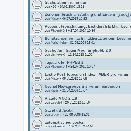
Suche admin reminder
von
x16
»
14.01.2006 13:01
Zeilenumbruch am Anfang und Ende in [code] 
von
Maxe
»
06.07.2015 18:23
Account-Freischaltung: Erst durch E-Mail/Use
von
PhoenixDH
»
27.04.2014 10:26
Benutzernamen nach inaktivität autom. Lösche
von
florian.liebe
»
02.06.2005 22:01
Suche Anti Spam Mod für phpbb 2.0
von
darkeyeX
»
12.10.2013 11:55
Tapatalk für PHPBB 2
von
PhoenixDH
»
24.07.2013 16:07
Last 5 Post Topics on Index - ABER pro Forum
von
Maxe
»
08.08.2012 12:08
Usenet Newsgroups ins Forum einbinden
von
Kaius
»
21.04.2006 18:07
Arcade MOD 2.1.8
von
LeSoleil
»
20.03.2012 10:10
Standard Avatar
von
tsccom
»
25.09.2008 19:31
automatisches posten
von
zeitlaeufer
»
16.02.2012 14:51