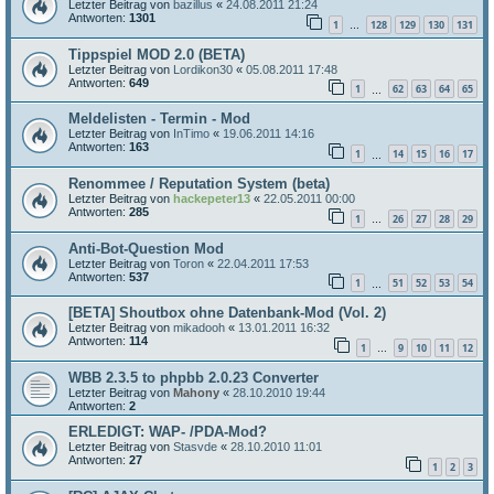
Letzter Beitrag von
bazillus
«
24.08.2011 21:24
Antworten:
1301
1
128
129
130
131
…
Tippspiel MOD 2.0 (BETA)
Letzter Beitrag von
Lordikon30
«
05.08.2011 17:48
Antworten:
649
1
62
63
64
65
…
Meldelisten - Termin - Mod
Letzter Beitrag von
InTimo
«
19.06.2011 14:16
Antworten:
163
1
14
15
16
17
…
Renommee / Reputation System (beta)
Letzter Beitrag von
hackepeter13
«
22.05.2011 00:00
Antworten:
285
1
26
27
28
29
…
Anti-Bot-Question Mod
Letzter Beitrag von
Toron
«
22.04.2011 17:53
Antworten:
537
1
51
52
53
54
…
[BETA] Shoutbox ohne Datenbank-Mod (Vol. 2)
Letzter Beitrag von
mikadooh
«
13.01.2011 16:32
Antworten:
114
1
9
10
11
12
…
WBB 2.3.5 to phpbb 2.0.23 Converter
Letzter Beitrag von
Mahony
«
28.10.2010 19:44
Antworten:
2
ERLEDIGT: WAP- /PDA-Mod?
Letzter Beitrag von
Stasvde
«
28.10.2010 11:01
Antworten:
27
1
2
3