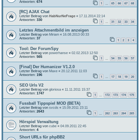
Antworten:
674
1
65
66
67
68
…
[RC] AJAX Chat
Letzter Beitrag von
HabNurNeFrage
«
17.11.2014 22:14
Antworten:
330
1
31
32
33
34
…
Letztes Attachmentbild im anzeigen
Letzter Beitrag von
Miriam
«
16.08.2013 00:33
Antworten:
37
1
2
3
4
Tool: Der ForumSpy
Letzter Beitrag von
powerhanse
«
02.02.2013 12:50
Antworten:
565
1
54
55
56
57
…
[Final] Der Humanizer V1.2.0
Letzter Beitrag von
Maxe
«
20.12.2011 11:03
Antworten:
196
1
17
18
19
20
…
SEO Urls V2
Letzter Beitrag von
gloriosa
«
11.11.2011 15:37
Antworten:
1747
1
172
173
174
175
…
Fussball Tippspiel MOD (BETA)
Letzter Beitrag von
svcds
«
15.09.2011 23:11
Antworten:
2643
1
262
263
264
265
…
Hörspiel Verwaltung
Letzter Beitrag von
cube
«
04.09.2011 22:45
Antworten:
4
Short URLs für phpBB2