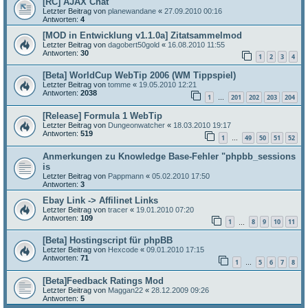
[RC] AJAX Chat
Letzter Beitrag von
planewandane
«
27.09.2010 00:16
Antworten:
4
[MOD in Entwicklung v1.1.0a] Zitatsammelmod
Letzter Beitrag von
dagobert50gold
«
16.08.2010 11:55
Antworten:
30
1
2
3
4
[Beta] WorldCup WebTip 2006 (WM Tippspiel)
Letzter Beitrag von
tomme
«
19.05.2010 12:21
Antworten:
2038
1
201
202
203
204
…
[Release] Formula 1 WebTip
Letzter Beitrag von
Dungeonwatcher
«
18.03.2010 19:17
Antworten:
519
1
49
50
51
52
…
Anmerkungen zu Knowledge Base-Fehler "phpbb_sessions
is
Letzter Beitrag von
Pappmann
«
05.02.2010 17:50
Antworten:
3
Ebay Link -> Affilinet Links
Letzter Beitrag von
tracer
«
19.01.2010 07:20
Antworten:
109
1
8
9
10
11
…
[Beta] Hostingscript für phpBB
Letzter Beitrag von
Hexcode
«
09.01.2010 17:15
Antworten:
71
1
5
6
7
8
…
[Beta]Feedback Ratings Mod
Letzter Beitrag von
Maggan22
«
28.12.2009 09:26
Antworten:
5