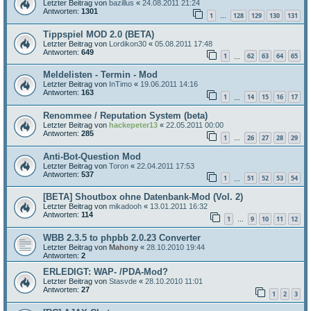
Letzter Beitrag von
bazillus
«
24.08.2011 21:24
Antworten:
1301
1
128
129
130
131
…
Tippspiel MOD 2.0 (BETA)
Letzter Beitrag von
Lordikon30
«
05.08.2011 17:48
Antworten:
649
1
62
63
64
65
…
Meldelisten - Termin - Mod
Letzter Beitrag von
InTimo
«
19.06.2011 14:16
Antworten:
163
1
14
15
16
17
…
Renommee / Reputation System (beta)
Letzter Beitrag von
hackepeter13
«
22.05.2011 00:00
Antworten:
285
1
26
27
28
29
…
Anti-Bot-Question Mod
Letzter Beitrag von
Toron
«
22.04.2011 17:53
Antworten:
537
1
51
52
53
54
…
[BETA] Shoutbox ohne Datenbank-Mod (Vol. 2)
Letzter Beitrag von
mikadooh
«
13.01.2011 16:32
Antworten:
114
1
9
10
11
12
…
WBB 2.3.5 to phpbb 2.0.23 Converter
Letzter Beitrag von
Mahony
«
28.10.2010 19:44
Antworten:
2
ERLEDIGT: WAP- /PDA-Mod?
Letzter Beitrag von
Stasvde
«
28.10.2010 11:01
Antworten:
27
1
2
3