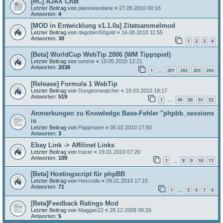
[RC] AJAX Chat
Letzter Beitrag von
planewandane
«
27.09.2010 00:16
Antworten:
4
[MOD in Entwicklung v1.1.0a] Zitatsammelmod
Letzter Beitrag von
dagobert50gold
«
16.08.2010 11:55
Antworten:
30
1
2
3
4
[Beta] WorldCup WebTip 2006 (WM Tippspiel)
Letzter Beitrag von
tomme
«
19.05.2010 12:21
Antworten:
2038
1
201
202
203
204
…
[Release] Formula 1 WebTip
Letzter Beitrag von
Dungeonwatcher
«
18.03.2010 19:17
Antworten:
519
1
49
50
51
52
…
Anmerkungen zu Knowledge Base-Fehler "phpbb_sessions
is
Letzter Beitrag von
Pappmann
«
05.02.2010 17:50
Antworten:
3
Ebay Link -> Affilinet Links
Letzter Beitrag von
tracer
«
19.01.2010 07:20
Antworten:
109
1
8
9
10
11
…
[Beta] Hostingscript für phpBB
Letzter Beitrag von
Hexcode
«
09.01.2010 17:15
Antworten:
71
1
5
6
7
8
…
[Beta]Feedback Ratings Mod
Letzter Beitrag von
Maggan22
«
28.12.2009 09:26
Antworten:
5