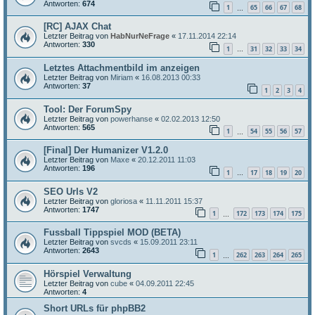
Antworten:
674
1
65
66
67
68
…
[RC] AJAX Chat
Letzter Beitrag von
HabNurNeFrage
«
17.11.2014 22:14
Antworten:
330
1
31
32
33
34
…
Letztes Attachmentbild im anzeigen
Letzter Beitrag von
Miriam
«
16.08.2013 00:33
Antworten:
37
1
2
3
4
Tool: Der ForumSpy
Letzter Beitrag von
powerhanse
«
02.02.2013 12:50
Antworten:
565
1
54
55
56
57
…
[Final] Der Humanizer V1.2.0
Letzter Beitrag von
Maxe
«
20.12.2011 11:03
Antworten:
196
1
17
18
19
20
…
SEO Urls V2
Letzter Beitrag von
gloriosa
«
11.11.2011 15:37
Antworten:
1747
1
172
173
174
175
…
Fussball Tippspiel MOD (BETA)
Letzter Beitrag von
svcds
«
15.09.2011 23:11
Antworten:
2643
1
262
263
264
265
…
Hörspiel Verwaltung
Letzter Beitrag von
cube
«
04.09.2011 22:45
Antworten:
4
Short URLs für phpBB2