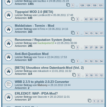
Letzter Beitrag von
bazillus
«
24.08.2011 21:24
Antworten:
1301
1
128
129
130
131
…
Tippspiel MOD 2.0 (BETA)
Letzter Beitrag von
Lordikon30
«
05.08.2011 17:48
Antworten:
649
1
62
63
64
65
…
Meldelisten - Termin - Mod
Letzter Beitrag von
InTimo
«
19.06.2011 14:16
Antworten:
163
1
14
15
16
17
…
Renommee / Reputation System (beta)
Letzter Beitrag von
hackepeter13
«
22.05.2011 00:00
Antworten:
285
1
26
27
28
29
…
Anti-Bot-Question Mod
Letzter Beitrag von
Toron
«
22.04.2011 17:53
Antworten:
537
1
51
52
53
54
…
[BETA] Shoutbox ohne Datenbank-Mod (Vol. 2)
Letzter Beitrag von
mikadooh
«
13.01.2011 16:32
Antworten:
114
1
9
10
11
12
…
WBB 2.3.5 to phpbb 2.0.23 Converter
Letzter Beitrag von
Mahony
«
28.10.2010 19:44
Antworten:
2
ERLEDIGT: WAP- /PDA-Mod?
Letzter Beitrag von
Stasvde
«
28.10.2010 11:01
Antworten:
27
1
2
3