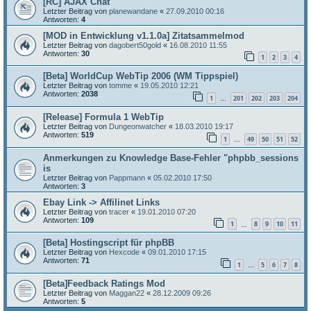
[RC] AJAX Chat
Letzter Beitrag von
planewandane
«
27.09.2010 00:16
Antworten:
4
[MOD in Entwicklung v1.1.0a] Zitatsammelmod
Letzter Beitrag von
dagobert50gold
«
16.08.2010 11:55
Antworten:
30
1
2
3
4
[Beta] WorldCup WebTip 2006 (WM Tippspiel)
Letzter Beitrag von
tomme
«
19.05.2010 12:21
Antworten:
2038
1
201
202
203
204
…
[Release] Formula 1 WebTip
Letzter Beitrag von
Dungeonwatcher
«
18.03.2010 19:17
Antworten:
519
1
49
50
51
52
…
Anmerkungen zu Knowledge Base-Fehler "phpbb_sessions
is
Letzter Beitrag von
Pappmann
«
05.02.2010 17:50
Antworten:
3
Ebay Link -> Affilinet Links
Letzter Beitrag von
tracer
«
19.01.2010 07:20
Antworten:
109
1
8
9
10
11
…
[Beta] Hostingscript für phpBB
Letzter Beitrag von
Hexcode
«
09.01.2010 17:15
Antworten:
71
1
5
6
7
8
…
[Beta]Feedback Ratings Mod
Letzter Beitrag von
Maggan22
«
28.12.2009 09:26
Antworten:
5