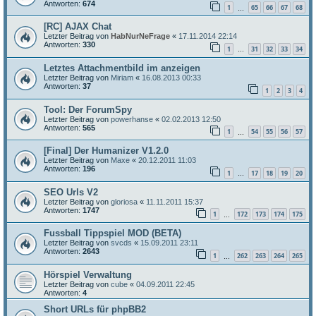
Antworten:
674
1
65
66
67
68
…
[RC] AJAX Chat
Letzter Beitrag von
HabNurNeFrage
«
17.11.2014 22:14
Antworten:
330
1
31
32
33
34
…
Letztes Attachmentbild im anzeigen
Letzter Beitrag von
Miriam
«
16.08.2013 00:33
Antworten:
37
1
2
3
4
Tool: Der ForumSpy
Letzter Beitrag von
powerhanse
«
02.02.2013 12:50
Antworten:
565
1
54
55
56
57
…
[Final] Der Humanizer V1.2.0
Letzter Beitrag von
Maxe
«
20.12.2011 11:03
Antworten:
196
1
17
18
19
20
…
SEO Urls V2
Letzter Beitrag von
gloriosa
«
11.11.2011 15:37
Antworten:
1747
1
172
173
174
175
…
Fussball Tippspiel MOD (BETA)
Letzter Beitrag von
svcds
«
15.09.2011 23:11
Antworten:
2643
1
262
263
264
265
…
Hörspiel Verwaltung
Letzter Beitrag von
cube
«
04.09.2011 22:45
Antworten:
4
Short URLs für phpBB2