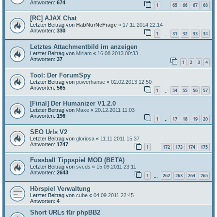
Antworten:
674
1
65
66
67
68
…
[RC] AJAX Chat
Letzter Beitrag von
HabNurNeFrage
«
17.11.2014 22:14
Antworten:
330
1
31
32
33
34
…
Letztes Attachmentbild im anzeigen
Letzter Beitrag von
Miriam
«
16.08.2013 00:33
Antworten:
37
1
2
3
4
Tool: Der ForumSpy
Letzter Beitrag von
powerhanse
«
02.02.2013 12:50
Antworten:
565
1
54
55
56
57
…
[Final] Der Humanizer V1.2.0
Letzter Beitrag von
Maxe
«
20.12.2011 11:03
Antworten:
196
1
17
18
19
20
…
SEO Urls V2
Letzter Beitrag von
gloriosa
«
11.11.2011 15:37
Antworten:
1747
1
172
173
174
175
…
Fussball Tippspiel MOD (BETA)
Letzter Beitrag von
svcds
«
15.09.2011 23:11
Antworten:
2643
1
262
263
264
265
…
Hörspiel Verwaltung
Letzter Beitrag von
cube
«
04.09.2011 22:45
Antworten:
4
Short URLs für phpBB2