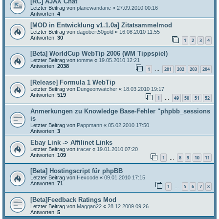
[RC] AJAX Chat
Letzter Beitrag von
planewandane
«
27.09.2010 00:16
Antworten:
4
[MOD in Entwicklung v1.1.0a] Zitatsammelmod
Letzter Beitrag von
dagobert50gold
«
16.08.2010 11:55
Antworten:
30
1
2
3
4
[Beta] WorldCup WebTip 2006 (WM Tippspiel)
Letzter Beitrag von
tomme
«
19.05.2010 12:21
Antworten:
2038
1
201
202
203
204
…
[Release] Formula 1 WebTip
Letzter Beitrag von
Dungeonwatcher
«
18.03.2010 19:17
Antworten:
519
1
49
50
51
52
…
Anmerkungen zu Knowledge Base-Fehler "phpbb_sessions
is
Letzter Beitrag von
Pappmann
«
05.02.2010 17:50
Antworten:
3
Ebay Link -> Affilinet Links
Letzter Beitrag von
tracer
«
19.01.2010 07:20
Antworten:
109
1
8
9
10
11
…
[Beta] Hostingscript für phpBB
Letzter Beitrag von
Hexcode
«
09.01.2010 17:15
Antworten:
71
1
5
6
7
8
…
[Beta]Feedback Ratings Mod
Letzter Beitrag von
Maggan22
«
28.12.2009 09:26
Antworten:
5