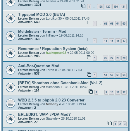
Letzter Beitrag von
bazillus
«
24.08.2011 21:24
Antworten:
1301
1
128
129
130
131
…
Tippspiel MOD 2.0 (BETA)
Letzter Beitrag von
Lordikon30
«
05.08.2011 17:48
Antworten:
649
1
62
63
64
65
…
Meldelisten - Termin - Mod
Letzter Beitrag von
InTimo
«
19.06.2011 14:16
Antworten:
163
1
14
15
16
17
…
Renommee / Reputation System (beta)
Letzter Beitrag von
hackepeter13
«
22.05.2011 00:00
Antworten:
285
1
26
27
28
29
…
Anti-Bot-Question Mod
Letzter Beitrag von
Toron
«
22.04.2011 17:53
Antworten:
537
1
51
52
53
54
…
[BETA] Shoutbox ohne Datenbank-Mod (Vol. 2)
Letzter Beitrag von
mikadooh
«
13.01.2011 16:32
Antworten:
114
1
9
10
11
12
…
WBB 2.3.5 to phpbb 2.0.23 Converter
Letzter Beitrag von
Mahony
«
28.10.2010 19:44
Antworten:
2
ERLEDIGT: WAP- /PDA-Mod?
Letzter Beitrag von
Stasvde
«
28.10.2010 11:01
Antworten:
27
1
2
3