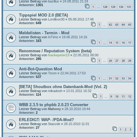
Letzter Beitrag von
bazillus
«
24.08.2011 21:24
Antworten:
1301
1
128
129
130
131
…
Tippspiel MOD 2.0 (BETA)
Letzter Beitrag von
Lordikon30
«
05.08.2011 17:48
Antworten:
649
1
62
63
64
65
…
Meldelisten - Termin - Mod
Letzter Beitrag von
InTimo
«
19.06.2011 14:16
Antworten:
163
1
14
15
16
17
…
Renommee / Reputation System (beta)
Letzter Beitrag von
hackepeter13
«
22.05.2011 00:00
Antworten:
285
1
26
27
28
29
…
Anti-Bot-Question Mod
Letzter Beitrag von
Toron
«
22.04.2011 17:53
Antworten:
537
1
51
52
53
54
…
[BETA] Shoutbox ohne Datenbank-Mod (Vol. 2)
Letzter Beitrag von
mikadooh
«
13.01.2011 16:32
Antworten:
114
1
9
10
11
12
…
WBB 2.3.5 to phpbb 2.0.23 Converter
Letzter Beitrag von
Mahony
«
28.10.2010 19:44
Antworten:
2
ERLEDIGT: WAP- /PDA-Mod?
Letzter Beitrag von
Stasvde
«
28.10.2010 11:01
Antworten:
27
1
2
3