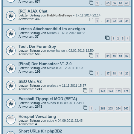
Antworten:
674
1
65
66
67
68
…
[RC] AJAX Chat
Letzter Beitrag von
HabNurNeFrage
«
17.11.2014 22:14
Antworten:
330
1
31
32
33
34
…
Letztes Attachmentbild im anzeigen
Letzter Beitrag von
Miriam
«
16.08.2013 00:33
Antworten:
37
1
2
3
4
Tool: Der ForumSpy
Letzter Beitrag von
powerhanse
«
02.02.2013 12:50
Antworten:
565
1
54
55
56
57
…
[Final] Der Humanizer V1.2.0
Letzter Beitrag von
Maxe
«
20.12.2011 11:03
Antworten:
196
1
17
18
19
20
…
SEO Urls V2
Letzter Beitrag von
gloriosa
«
11.11.2011 15:37
Antworten:
1747
1
172
173
174
175
…
Fussball Tippspiel MOD (BETA)
Letzter Beitrag von
svcds
«
15.09.2011 23:11
Antworten:
2643
1
262
263
264
265
…
Hörspiel Verwaltung
Letzter Beitrag von
cube
«
04.09.2011 22:45
Antworten:
4
Short URLs für phpBB2