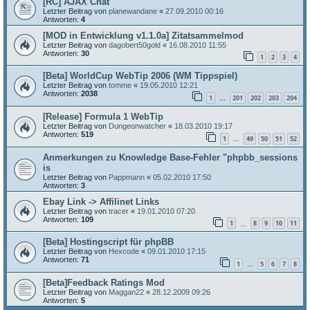
[RC] AJAX Chat
Letzter Beitrag von
planewandane
«
27.09.2010 00:16
Antworten:
4
[MOD in Entwicklung v1.1.0a] Zitatsammelmod
Letzter Beitrag von
dagobert50gold
«
16.08.2010 11:55
Antworten:
30
1
2
3
4
[Beta] WorldCup WebTip 2006 (WM Tippspiel)
Letzter Beitrag von
tomme
«
19.05.2010 12:21
Antworten:
2038
1
201
202
203
204
…
[Release] Formula 1 WebTip
Letzter Beitrag von
Dungeonwatcher
«
18.03.2010 19:17
Antworten:
519
1
49
50
51
52
…
Anmerkungen zu Knowledge Base-Fehler "phpbb_sessions
is
Letzter Beitrag von
Pappmann
«
05.02.2010 17:50
Antworten:
3
Ebay Link -> Affilinet Links
Letzter Beitrag von
tracer
«
19.01.2010 07:20
Antworten:
109
1
8
9
10
11
…
[Beta] Hostingscript für phpBB
Letzter Beitrag von
Hexcode
«
09.01.2010 17:15
Antworten:
71
1
5
6
7
8
…
[Beta]Feedback Ratings Mod
Letzter Beitrag von
Maggan22
«
28.12.2009 09:26
Antworten:
5