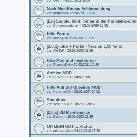
von
Olli74
»
05.10.2011 10:07
Nach Mod-Einbau Fehlermeldung
von
herpedia
»
23.09.2011 16:06
[Erl] Sudoku Mod: Fehler in der Punkteberech
von
Dungeonwatcher
»
03.05.2009 15:35
Hilfe Forum
von
Manoyo
»
08.06.2011 19:09
[2.0.x] Intro + Portal - Version 1.50 *emc
von
AWSW
»
23.03.2003 02:56
RSS Mod und Feedburner
von
PhoenixDH
»
10.03.2011 10:38
Archive MOD
von
FCM
»
17.08.2008 20:09
Hilfe Anti Bot Question MOD
von
Nuramon73
»
23.01.2007 14:52
Shoutbox
von
seb1995
»
15.10.2006 20:17
[2.0.x] DB Maintenance
von
Dwing
»
19.09.2003 21:35
OH MEIN GOTT...HILFE!!
von
privateradio
»
04.12.2010 17:20