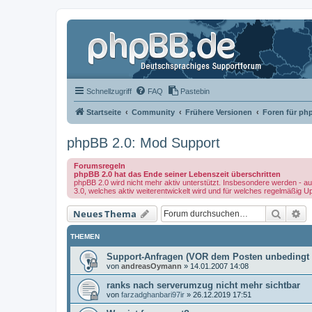
Schnellzugriff
FAQ
Pastebin
Startseite
Community
Frühere Versionen
Foren für ph
phpBB 2.0: Mod Support
Forumsregeln
phpBB 2.0 hat das Ende seiner Lebenszeit überschritten
phpBB 2.0 wird nicht mehr aktiv unterstützt. Insbesondere werden - au
3.0, welches aktiv weiterentwickelt wird und für welches regelmäßig U
Suche
Er
Neues Thema
THEMEN
Support-Anfragen (VOR dem Posten unbedingt 
von
andreasOymann
»
14.01.2007 14:08
ranks nach serverumzug nicht mehr sichtbar
von
farzadghanbari97ir
»
26.12.2019 17:51