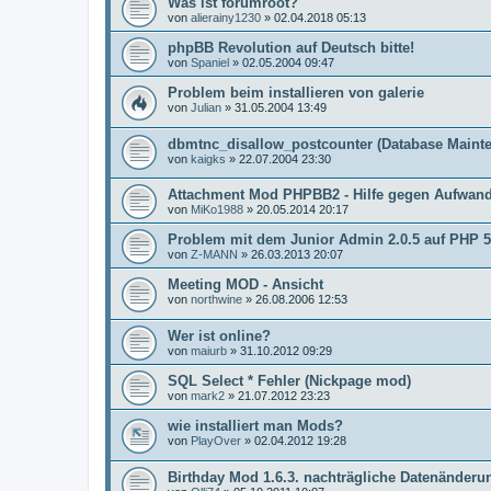
Was ist forumroot?
von
alierainy1230
»
02.04.2018 05:13
phpBB Revolution auf Deutsch bitte!
von
Spaniel
»
02.05.2004 09:47
Problem beim installieren von galerie
von
Julian
»
31.05.2004 13:49
dbmtnc_disallow_postcounter (Database Maint
von
kaigks
»
22.07.2004 23:30
Attachment Mod PHPBB2 - Hilfe gegen Aufwan
von
MiKo1988
»
20.05.2014 20:17
Problem mit dem Junior Admin 2.0.5 auf PHP 5
von
Z-MANN
»
26.03.2013 20:07
Meeting MOD - Ansicht
von
northwine
»
26.08.2006 12:53
Wer ist online?
von
maiurb
»
31.10.2012 09:29
SQL Select * Fehler (Nickpage mod)
von
mark2
»
21.07.2012 23:23
wie installiert man Mods?
von
PlayOver
»
02.04.2012 19:28
Birthday Mod 1.6.3. nachträgliche Datenänderu