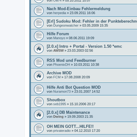
von
Olli74
»
05.10.2011 10:07
Nach Mod-Einbau Fehlermeldung
von
herpedia
»
23.09.2011 16:06
[Erl] Sudoku Mod: Fehler in der Punkteberech
von
Dungeonwatcher
»
03.05.2009 15:35
Hilfe Forum
von
Manoyo
»
08.06.2011 19:09
[2.0.x] Intro + Portal - Version 1.50 *emc
von
AWSW
»
23.03.2003 02:56
RSS Mod und Feedburner
von
PhoenixDH
»
10.03.2011 10:38
Archive MOD
von
FCM
»
17.08.2008 20:09
Hilfe Anti Bot Question MOD
von
Nuramon73
»
23.01.2007 14:52
Shoutbox
von
seb1995
»
15.10.2006 20:17
[2.0.x] DB Maintenance
von
Dwing
»
19.09.2003 21:35
OH MEIN GOTT...HILFE!!
von
privateradio
»
04.12.2010 17:20