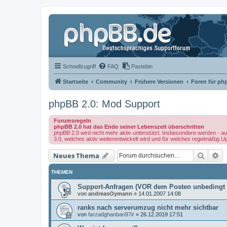
Schnellzugriff
FAQ
Pastebin
Startseite
Community
Frühere Versionen
Foren für ph
phpBB 2.0: Mod Support
Forumsregeln
phpBB 2.0 hat das Ende seiner Lebenszeit überschritten
phpBB 2.0 wird nicht mehr aktiv unterstützt. Insbesondere werden - au
3.0, welches aktiv weiterentwickelt wird und für welches regelmäßig U
Suche
Er
Neues Thema
THEMEN
Support-Anfragen (VOR dem Posten unbedingt 
von
andreasOymann
»
14.01.2007 14:08
ranks nach serverumzug nicht mehr sichtbar
von
farzadghanbari97ir
»
26.12.2019 17:51