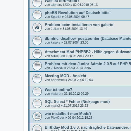
Was ist forumroot?
von
alierainy1230
»
02.04.2018 05:13
phpBB Revolution auf Deutsch bitte!
von
Spaniel
»
02.05.2004 09:47
Problem beim installieren von galerie
von
Julian
»
31.05.2004 13:49
dbmtnc_disallow_postcounter (Database Maint
von
kaigks
»
22.07.2004 23:30
Attachment Mod PHPBB2 - Hilfe gegen Aufwan
von
MiKo1988
»
20.05.2014 20:17
Problem mit dem Junior Admin 2.0.5 auf PHP 5
von
Z-MANN
»
26.03.2013 20:07
Meeting MOD - Ansicht
von
northwine
»
26.08.2006 12:53
Wer ist online?
von
maiurb
»
31.10.2012 09:29
SQL Select * Fehler (Nickpage mod)
von
mark2
»
21.07.2012 23:23
wie installiert man Mods?
von
PlayOver
»
02.04.2012 19:28
Birthday Mod 1.6.3. nachträgliche Datenänderu