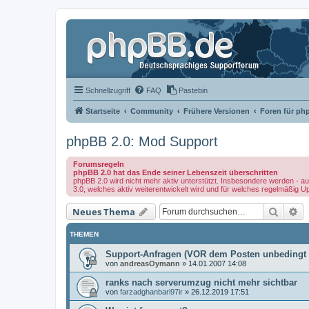
Schnellzugriff
FAQ
Pastebin
Startseite
Community
Frühere Versionen
Foren für ph
phpBB 2.0: Mod Support
Forumsregeln
phpBB 2.0 hat das Ende seiner Lebenszeit überschritten
phpBB 2.0 wird nicht mehr aktiv unterstützt. Insbesondere werden - au
3.0, welches aktiv weiterentwickelt wird und für welches regelmäßig U
Suche
Er
Neues Thema
THEMEN
Support-Anfragen (VOR dem Posten unbedingt 
von
andreasOymann
»
14.01.2007 14:08
ranks nach serverumzug nicht mehr sichtbar
von
farzadghanbari97ir
»
26.12.2019 17:51