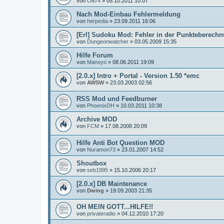
von
Olli74
»
05.10.2011 10:07
Nach Mod-Einbau Fehlermeldung
von
herpedia
»
23.09.2011 16:06
[Erl] Sudoku Mod: Fehler in der Punkteberech
von
Dungeonwatcher
»
03.05.2009 15:35
Hilfe Forum
von
Manoyo
»
08.06.2011 19:09
[2.0.x] Intro + Portal - Version 1.50 *emc
von
AWSW
»
23.03.2003 02:56
RSS Mod und Feedburner
von
PhoenixDH
»
10.03.2011 10:38
Archive MOD
von
FCM
»
17.08.2008 20:09
Hilfe Anti Bot Question MOD
von
Nuramon73
»
23.01.2007 14:52
Shoutbox
von
seb1995
»
15.10.2006 20:17
[2.0.x] DB Maintenance
von
Dwing
»
19.09.2003 21:35
OH MEIN GOTT...HILFE!!
von
privateradio
»
04.12.2010 17:20