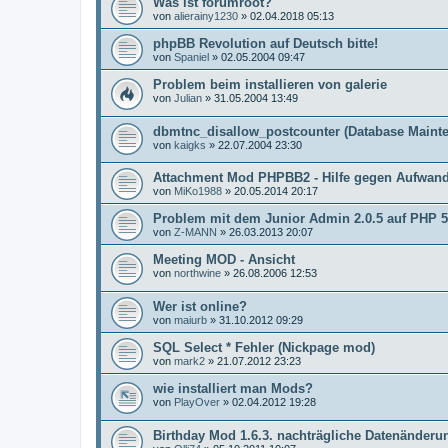
Was ist forumroot?
von
alierainy1230
»
02.04.2018 05:13
phpBB Revolution auf Deutsch bitte!
von
Spaniel
»
02.05.2004 09:47
Problem beim installieren von galerie
von
Julian
»
31.05.2004 13:49
dbmtnc_disallow_postcounter (Database Maint
von
kaigks
»
22.07.2004 23:30
Attachment Mod PHPBB2 - Hilfe gegen Aufwan
von
MiKo1988
»
20.05.2014 20:17
Problem mit dem Junior Admin 2.0.5 auf PHP 5
von
Z-MANN
»
26.03.2013 20:07
Meeting MOD - Ansicht
von
northwine
»
26.08.2006 12:53
Wer ist online?
von
maiurb
»
31.10.2012 09:29
SQL Select * Fehler (Nickpage mod)
von
mark2
»
21.07.2012 23:23
wie installiert man Mods?
von
PlayOver
»
02.04.2012 19:28
Birthday Mod 1.6.3. nachträgliche Datenänderu