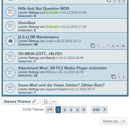
1
2
3
Hilfe Anti Bot Question MOD
Letzter Beitrag von
Dr.Death
«
24.12.2010 13:00
Antworten:
8
Shoutbox
Letzter Beitrag von
Dr.Death
«
23.12.2010 17:56
Antworten:
5
[2.0.x] DB Maintenance
Letzter Beitrag von
Joopi
«
06.12.2010 10:12
Antworten:
94
1
7
8
9
10
…
OH MEIN GOTT...HILFE!!
Letzter Beitrag von
Metzle
«
04.12.2010 18:46
Antworten:
7
Attachment Mod: JW FLV Media Player einbinden
Letzter Beitrag von
MDuss
«
02.12.2010 10:39
Antworten:
12
1
2
Suma Mod und die Views Zahlen? Zählen Bots?
Letzter Beitrag von
dagobert50gold
«
01.12.2010 20:37
Antworten:
7
Neues Thema
Seite
1
von
910
1
2
3
4
5
910
Nächste
22740 Themen
…
Gehe zu