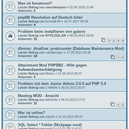
Was ist forumroot?
Letzter Beitrag von
canonknipser
«
02.04.2018 11:48
Antworten:
2
phpBB Revolution auf Deutsch bitte!
Letzter Beitrag von
Schnulli-IM
«
10.07.2017 05:09
Antworten:
9
Problem beim installieren von galerie
Letzter Beitrag von
AYYILDIZLAR
«
08.09.2014 19:04
Antworten:
31
1
2
3
4
dbmtnc_disallow_postcounter (Database Maintenance Mod)
Letzter Beitrag von
caballonegro
«
17.08.2014 22:46
Antworten:
16
1
2
Attachment Mod PHPBB2 - Hilfe gegen
Aufwandsentschädigung
Letzter Beitrag von
Miriam
«
21.05.2014 08:37
Antworten:
3
Problem mit dem Junior Admin 2.0.5 auf PHP 5.4
Letzter Beitrag von
Z-MANN
«
26.03.2013 20:07
Meeting MOD - Ansicht
Letzter Beitrag von
daHomie
«
06.03.2013 17:07
Antworten:
11
1
2
Wer ist online?
Letzter Beitrag von
maiurb
«
31.10.2012 09:29
SQL Select * Fehler (Nickpage mod)
Letzter Beitrag von
mark2
«
22.07.2012 19:37