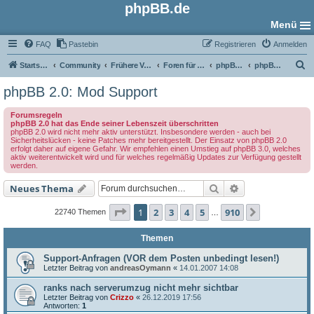
phpBB.de
Menü
FAQ
Pastebin
Registrieren
Anmelden
S
Startseite
Community
Frühere Versionen
Foren für phpBB 2.0
phpBB 2.0 Mods
phpBB 2.0: Mod Support
u
phpBB 2.0: Mod Support
c
Forumsregeln
h
phpBB 2.0 hat das Ende seiner Lebenszeit überschritten
phpBB 2.0 wird nicht mehr aktiv unterstützt. Insbesondere werden - auch bei
e
Sicherheitslücken - keine Patches mehr bereitgestellt. Der Einsatz von phpBB 2.0
erfolgt daher auf eigene Gefahr. Wir empfehlen einen Umstieg auf phpBB 3.0, welches
aktiv weiterentwickelt wird und für welches regelmäßig Updates zur Verfügung gestellt
werden.
Suche
Erweiterte Such
Neues Thema
Seite
1
von
910
1
2
3
4
5
910
Nächste
22740 Themen
…
Themen
Support-Anfragen (VOR dem Posten unbedingt lesen!)
Letzter Beitrag von
andreasOymann
«
14.01.2007 14:08
ranks nach serverumzug nicht mehr sichtbar
Letzter Beitrag von
Crizzo
«
26.12.2019 17:56
Antworten:
1