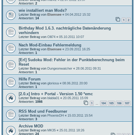
Antworten:
2
wie installiert man Mods?
Letzter Beitrag von
Elsensee
«
04.04.2012 15:32
Antworten:
14
1
2
Birthday Mod 1.6.3. nachträgliche Datenänderung
verhindern
Letzter Beitrag von
Olli74
«
05.10.2011 10:07
Nach Mod-Einbau Fehlermeldung
Letzter Beitrag von
Elsensee
«
23.09.2011 16:25
Antworten:
1
[Erl] Sudoku Mod: Fehler in der Punkteberechnung beim
Reset
Letzter Beitrag von
Dungeonwatcher
«
28.06.2011 09:31
Antworten:
1
Hilfe Forum
Letzter Beitrag von
gloriosa
«
08.06.2011 20:00
Antworten:
1
[2.0.x] Intro + Portal - Version 1.50 *emc
Letzter Beitrag von
blabla01
«
20.05.2011 15:09
Antworten:
1066
1
104
105
106
107
…
RSS Mod und Feedburner
Letzter Beitrag von
PhoenixDH
«
15.03.2011 15:54
Antworten:
3
Archive MOD
Letzter Beitrag von
MK35
«
25.01.2011 18:26
Antworten:
24