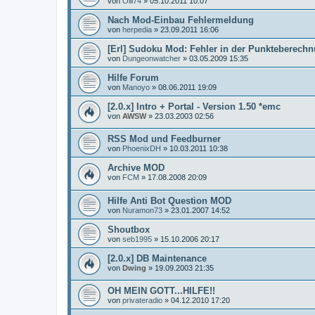
von
Olli74
»
05.10.2011 10:07
Nach Mod-Einbau Fehlermeldung
von
herpedia
»
23.09.2011 16:06
[Erl] Sudoku Mod: Fehler in der Punkteberech
von
Dungeonwatcher
»
03.05.2009 15:35
Hilfe Forum
von
Manoyo
»
08.06.2011 19:09
[2.0.x] Intro + Portal - Version 1.50 *emc
von
AWSW
»
23.03.2003 02:56
RSS Mod und Feedburner
von
PhoenixDH
»
10.03.2011 10:38
Archive MOD
von
FCM
»
17.08.2008 20:09
Hilfe Anti Bot Question MOD
von
Nuramon73
»
23.01.2007 14:52
Shoutbox
von
seb1995
»
15.10.2006 20:17
[2.0.x] DB Maintenance
von
Dwing
»
19.09.2003 21:35
OH MEIN GOTT...HILFE!!
von
privateradio
»
04.12.2010 17:20