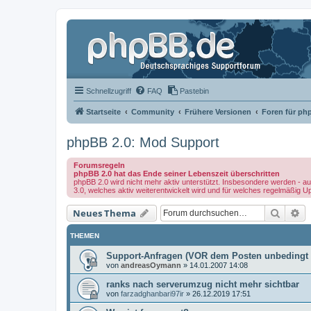
Schnellzugriff
FAQ
Pastebin
Startseite
Community
Frühere Versionen
Foren für ph
phpBB 2.0: Mod Support
Forumsregeln
phpBB 2.0 hat das Ende seiner Lebenszeit überschritten
phpBB 2.0 wird nicht mehr aktiv unterstützt. Insbesondere werden - au
3.0, welches aktiv weiterentwickelt wird und für welches regelmäßig U
Suche
Er
Neues Thema
THEMEN
Support-Anfragen (VOR dem Posten unbedingt 
von
andreasOymann
»
14.01.2007 14:08
ranks nach serverumzug nicht mehr sichtbar
von
farzadghanbari97ir
»
26.12.2019 17:51