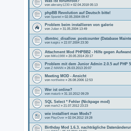
Was ist forumroot?
von
alierainy1230
»
02.04.2018 05:13
phpBB Revolution auf Deutsch bitte!
von
Spaniel
»
02.05.2004 09:47
Problem beim installieren von galerie
von
Julian
»
31.05.2004 13:49
dbmtnc_disallow_postcounter (Database Maint
von
kaigks
»
22.07.2004 23:30
Attachment Mod PHPBB2 - Hilfe gegen Aufwan
von
MiKo1988
»
20.05.2014 20:17
Problem mit dem Junior Admin 2.0.5 auf PHP 5
von
Z-MANN
»
26.03.2013 20:07
Meeting MOD - Ansicht
von
northwine
»
26.08.2006 12:53
Wer ist online?
von
maiurb
»
31.10.2012 09:29
SQL Select * Fehler (Nickpage mod)
von
mark2
»
21.07.2012 23:23
wie installiert man Mods?
von
PlayOver
»
02.04.2012 19:28
Birthday Mod 1.6.3. nachträgliche Datenänderu