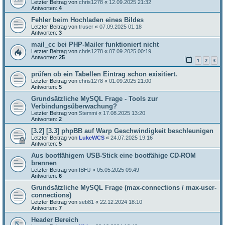
Letzter Beitrag von
chris1278
«
12.09.2025 21:32
Antworten:
4
Fehler beim Hochladen eines Bildes
Letzter Beitrag von
truser
«
07.09.2025 01:18
Antworten:
3
mail_cc bei PHP-Mailer funktioniert nicht
Letzter Beitrag von
chris1278
«
07.09.2025 00:19
Antworten:
25
1
2
3
prüfen ob ein Tabellen Eintrag schon exisitiert.
Letzter Beitrag von
chris1278
«
01.09.2025 21:00
Antworten:
5
Grundsätzliche MySQL Frage - Tools zur
Verbindungsüberwachung?
Letzter Beitrag von
Stemmi
«
17.08.2025 13:20
Antworten:
2
[3.2] [3.3] phpBB auf Warp Geschwindigkeit beschleunigen
Letzter Beitrag von
LukeWCS
«
24.07.2025 19:16
Antworten:
5
Aus bootfähigem USB-Stick eine bootfähige CD-ROM
brennen
Letzter Beitrag von
IBHJ
«
05.05.2025 09:49
Antworten:
6
Grundsätzliche MySQL Frage (max-connections / max-user-
connections)
Letzter Beitrag von
seb81
«
22.12.2024 18:10
Antworten:
7
Header Bereich