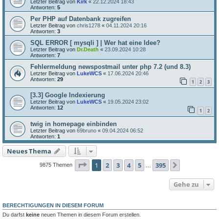
Letzter Beitrag von
Kirk
«
22.12.2024 18:43
Antworten:
5
Per PHP auf Datenbank zugreifen
Letzter Beitrag von
chris1278
«
04.11.2024 20:16
Antworten:
3
SQL ERROR [ mysqli ] | Wer hat eine Idee?
Letzter Beitrag von
Dr.Death
«
23.09.2024 10:28
Antworten:
7
Fehlermeldung newspostmail unter php 7.2 (und 8.3)
Letzter Beitrag von
LukeWCS
«
17.06.2024 20:46
Antworten:
29
1
2
3
[3.3] Google Indexierung
Letzter Beitrag von
LukeWCS
«
19.05.2024 23:02
Antworten:
12
1
2
twig in homepage einbinden
Letzter Beitrag von
69bruno
«
09.04.2024 06:52
Antworten:
1
Neues Thema
Seite
1
von
395
1
2
3
4
5
395
Nächste
9875 Themen
…
Gehe zu
BERECHTIGUNGEN IN DIESEM FORUM
Du darfst
keine
neuen Themen in diesem Forum erstellen.