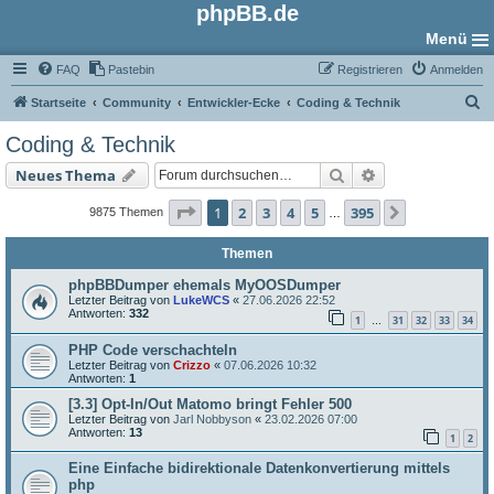
phpBB.de
Menü
FAQ
Pastebin
Registrieren
Anmelden
S
Startseite
Community
Entwickler-Ecke
Coding & Technik
u
Coding & Technik
c
Suche
Erweiterte Such
Neues Thema
h
e
Seite
1
von
395
1
2
3
4
5
395
Nächste
9875 Themen
…
Themen
phpBBDumper ehemals MyOOSDumper
Letzter Beitrag von
LukeWCS
«
27.06.2026 22:52
Antworten:
332
1
31
32
33
34
…
PHP Code verschachteln
Letzter Beitrag von
Crizzo
«
07.06.2026 10:32
Antworten:
1
[3.3] Opt-In/Out Matomo bringt Fehler 500
Letzter Beitrag von
Jarl Nobbyson
«
23.02.2026 07:00
Antworten:
13
1
2
Eine Einfache bidirektionale Datenkonvertierung mittels
php