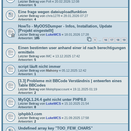
Letzter Beitrag von
Pofi
«
20.02.2026 12:08
Antworten:
5
Eine frage wegen dateiuploadfunktion
Letzter Beitrag von
chris1278
«
28.01.2026 07:27
Antworten:
4
HowTo - MyOOSDumper - Infos, Installation, Update
[Projekt eingestellt]
Letzter Beitrag von
LukeWCS
«
18.01.2026 17:28
Antworten:
185
1
16
17
18
19
…
Einen bestimten user anhand einer id nach berechtigungen
ermitteln
Letzter Beitrag von
IMC
«
13.12.2025 17:42
Antworten:
5
script läuft nicht immer
Letzter Beitrag von
Mahony
«
05.12.2025 12:42
Antworten:
1
[3.3] Probleme mit BBCode Verständnis | entwerfen eines
Table BBCodes
Letzter Beitrag von
Meinphpaccount
«
19.11.2025 01:19
Antworten:
2
MySQL1.24.4 geht nicht unter PHP8.0
Letzter Beitrag von
LukeWCS
«
15.10.2025 21:54
Antworten:
8
iphpbb3.com
Letzter Beitrag von
LukeWCS
«
21.09.2025 17:58
Antworten:
2
Undefined array key "TOO_FEW_CHARS"