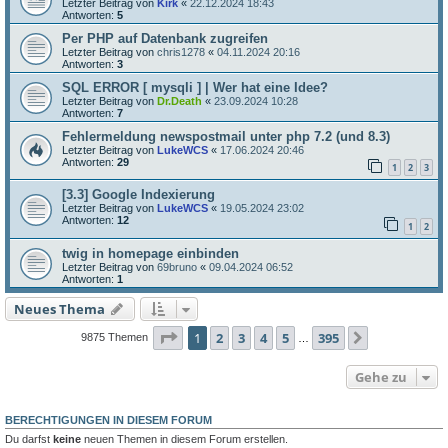
Letzter Beitrag von
Kirk
«
22.12.2024 18:43
Antworten:
5
Per PHP auf Datenbank zugreifen
Letzter Beitrag von
chris1278
«
04.11.2024 20:16
Antworten:
3
SQL ERROR [ mysqli ] | Wer hat eine Idee?
Letzter Beitrag von
Dr.Death
«
23.09.2024 10:28
Antworten:
7
Fehlermeldung newspostmail unter php 7.2 (und 8.3)
Letzter Beitrag von
LukeWCS
«
17.06.2024 20:46
Antworten:
29
1
2
3
[3.3] Google Indexierung
Letzter Beitrag von
LukeWCS
«
19.05.2024 23:02
Antworten:
12
1
2
twig in homepage einbinden
Letzter Beitrag von
69bruno
«
09.04.2024 06:52
Antworten:
1
Neues Thema
Seite
1
von
395
1
2
3
4
5
395
Nächste
9875 Themen
…
Gehe zu
BERECHTIGUNGEN IN DIESEM FORUM
Du darfst
keine
neuen Themen in diesem Forum erstellen.