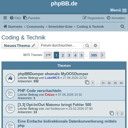
phpBB.de
Menü
FAQ
Pastebin
Registrieren
Anmelden
S
Startseite
Community
Entwickler-Ecke
Coding & Technik
u
Coding & Technik
c
Suche
Erweiterte Such
Neues Thema
h
e
Seite
1
von
395
1
2
3
4
5
395
Nächste
9875 Themen
…
Themen
phpBBDumper ehemals MyOOSDumper
Letzter Beitrag von
LukeWCS
«
27.06.2026 22:52
Antworten:
332
1
31
32
33
34
…
PHP Code verschachteln
Letzter Beitrag von
Crizzo
«
07.06.2026 10:32
Antworten:
1
[3.3] Opt-In/Out Matomo bringt Fehler 500
Letzter Beitrag von
Jarl Nobbyson
«
23.02.2026 07:00
Antworten:
13
1
2
Eine Einfache bidirektionale Datenkonvertierung mittels
php