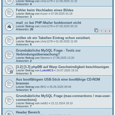
Letzter Beitrag von
chris1278
«
12.09.2025 21:32
Antworten:
4
Fehler beim Hochladen eines Bildes
Letzter Beitrag von
truser
«
07.09.2025 01:18
Antworten:
3
mail_cc bei PHP-Mailer funktioniert nicht
Letzter Beitrag von
chris1278
«
07.09.2025 00:19
Antworten:
25
1
2
3
prüfen ob ein Tabellen Eintrag schon exisitiert.
Letzter Beitrag von
chris1278
«
01.09.2025 21:00
Antworten:
5
Grundsätzliche MySQL Frage - Tools zur
Verbindungsüberwachung?
Letzter Beitrag von
Stemmi
«
17.08.2025 13:20
Antworten:
2
[3.2] [3.3] phpBB auf Warp Geschwindigkeit beschleunigen
Letzter Beitrag von
LukeWCS
«
24.07.2025 19:16
Antworten:
5
Aus bootfähigem USB-Stick eine bootfähige CD-ROM
brennen
Letzter Beitrag von
IBHJ
«
05.05.2025 09:49
Antworten:
6
Grundsätzliche MySQL Frage (max-connections / max-user-
connections)
Letzter Beitrag von
seb81
«
22.12.2024 18:10
Antworten:
7
Header Bereich