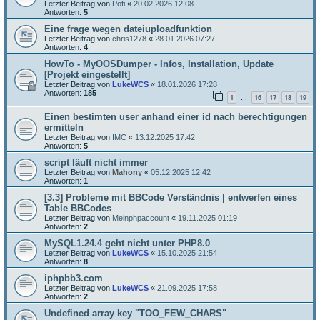
Letzter Beitrag von
Pofi
«
20.02.2026 12:08
Antworten:
5
Eine frage wegen dateiuploadfunktion
Letzter Beitrag von
chris1278
«
28.01.2026 07:27
Antworten:
4
HowTo - MyOOSDumper - Infos, Installation, Update
[Projekt eingestellt]
Letzter Beitrag von
LukeWCS
«
18.01.2026 17:28
Antworten:
185
1
16
17
18
19
…
Einen bestimten user anhand einer id nach berechtigungen
ermitteln
Letzter Beitrag von
IMC
«
13.12.2025 17:42
Antworten:
5
script läuft nicht immer
Letzter Beitrag von
Mahony
«
05.12.2025 12:42
Antworten:
1
[3.3] Probleme mit BBCode Verständnis | entwerfen eines
Table BBCodes
Letzter Beitrag von
Meinphpaccount
«
19.11.2025 01:19
Antworten:
2
MySQL1.24.4 geht nicht unter PHP8.0
Letzter Beitrag von
LukeWCS
«
15.10.2025 21:54
Antworten:
8
iphpbb3.com
Letzter Beitrag von
LukeWCS
«
21.09.2025 17:58
Antworten:
2
Undefined array key "TOO_FEW_CHARS"