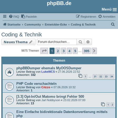
phpBB.de
Menü
FAQ
Pastebin
Registrieren
Anmelden
S
Startseite
Community
Entwickler-Ecke
Coding & Technik
u
Coding & Technik
c
Suche
Erweiterte Such
Neues Thema
h
e
Seite
1
von
395
1
2
3
4
5
395
Nächste
9875 Themen
…
Themen
phpBBDumper ehemals MyOOSDumper
Letzter Beitrag von
LukeWCS
«
27.06.2026 22:52
Antworten:
332
1
31
32
33
34
…
PHP Code verschachteln
Letzter Beitrag von
Crizzo
«
07.06.2026 10:32
Antworten:
1
[3.3] Opt-In/Out Matomo bringt Fehler 500
Letzter Beitrag von
Jarl Nobbyson
«
23.02.2026 07:00
Antworten:
13
1
2
Eine Einfache bidirektionale Datenkonvertierung mittels
php