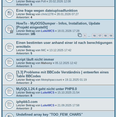
Letzter Beitrag von
Pofi
«
20.02.2026 12:08
Antworten:
5
Eine frage wegen dateiuploadfunktion
Letzter Beitrag von
chris1278
«
28.01.2026 07:27
Antworten:
4
HowTo - MyOOSDumper - Infos, Installation, Update
[Projekt eingestellt]
Letzter Beitrag von
LukeWCS
«
18.01.2026 17:28
Antworten:
185
1
16
17
18
19
…
Einen bestimten user anhand einer id nach berechtigungen
ermitteln
Letzter Beitrag von
IMC
«
13.12.2025 17:42
Antworten:
5
script läuft nicht immer
Letzter Beitrag von
Mahony
«
05.12.2025 12:42
Antworten:
1
[3.3] Probleme mit BBCode Verständnis | entwerfen eines
Table BBCodes
Letzter Beitrag von
Meinphpaccount
«
19.11.2025 01:19
Antworten:
2
MySQL1.24.4 geht nicht unter PHP8.0
Letzter Beitrag von
LukeWCS
«
15.10.2025 21:54
Antworten:
8
iphpbb3.com
Letzter Beitrag von
LukeWCS
«
21.09.2025 17:58
Antworten:
2
Undefined array key "TOO_FEW_CHARS"