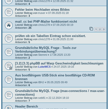
Letzter Beitrag von
chris1278
«
12.09.2025 21:32
Antworten:
4
Fehler beim Hochladen eines Bildes
Letzter Beitrag von
truser
«
07.09.2025 01:18
Antworten:
3
mail_cc bei PHP-Mailer funktioniert nicht
Letzter Beitrag von
chris1278
«
07.09.2025 00:19
Antworten:
25
1
2
3
prüfen ob ein Tabellen Eintrag schon exisitiert.
Letzter Beitrag von
chris1278
«
01.09.2025 21:00
Antworten:
5
Grundsätzliche MySQL Frage - Tools zur
Verbindungsüberwachung?
Letzter Beitrag von
Stemmi
«
17.08.2025 13:20
Antworten:
2
[3.2] [3.3] phpBB auf Warp Geschwindigkeit beschleunigen
Letzter Beitrag von
LukeWCS
«
24.07.2025 19:16
Antworten:
5
Aus bootfähigem USB-Stick eine bootfähige CD-ROM
brennen
Letzter Beitrag von
IBHJ
«
05.05.2025 09:49
Antworten:
6
Grundsätzliche MySQL Frage (max-connections / max-user-
connections)
Letzter Beitrag von
seb81
«
22.12.2024 18:10
Antworten:
7
Header Bereich