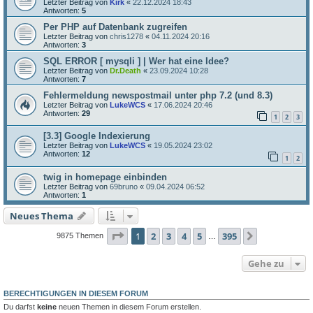
Letzter Beitrag von
Kirk
«
22.12.2024 18:43
Antworten:
5
Per PHP auf Datenbank zugreifen
Letzter Beitrag von
chris1278
«
04.11.2024 20:16
Antworten:
3
SQL ERROR [ mysqli ] | Wer hat eine Idee?
Letzter Beitrag von
Dr.Death
«
23.09.2024 10:28
Antworten:
7
Fehlermeldung newspostmail unter php 7.2 (und 8.3)
Letzter Beitrag von
LukeWCS
«
17.06.2024 20:46
Antworten:
29
1
2
3
[3.3] Google Indexierung
Letzter Beitrag von
LukeWCS
«
19.05.2024 23:02
Antworten:
12
1
2
twig in homepage einbinden
Letzter Beitrag von
69bruno
«
09.04.2024 06:52
Antworten:
1
Neues Thema
Seite
1
von
395
1
2
3
4
5
395
Nächste
9875 Themen
…
Gehe zu
BERECHTIGUNGEN IN DIESEM FORUM
Du darfst
keine
neuen Themen in diesem Forum erstellen.