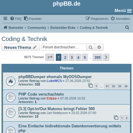
phpBB.de
Menü
FAQ
Pastebin
Registrieren
Anmelden
S
Startseite
Community
Entwickler-Ecke
Coding & Technik
u
Coding & Technik
c
Suche
Erweiterte Such
Neues Thema
h
e
Seite
1
von
395
1
2
3
4
5
395
Nächste
9875 Themen
…
Themen
phpBBDumper ehemals MyOOSDumper
Letzter Beitrag von
LukeWCS
«
27.06.2026 22:52
Antworten:
332
1
31
32
33
34
…
PHP Code verschachteln
Letzter Beitrag von
Crizzo
«
07.06.2026 10:32
Antworten:
1
[3.3] Opt-In/Out Matomo bringt Fehler 500
Letzter Beitrag von
Jarl Nobbyson
«
23.02.2026 07:00
Antworten:
13
1
2
Eine Einfache bidirektionale Datenkonvertierung mittels
php