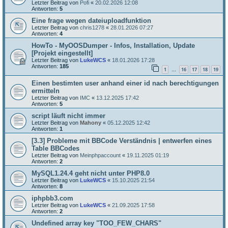
Letzter Beitrag von
Pofi
«
20.02.2026 12:08
Antworten:
5
Eine frage wegen dateiuploadfunktion
Letzter Beitrag von
chris1278
«
28.01.2026 07:27
Antworten:
4
HowTo - MyOOSDumper - Infos, Installation, Update
[Projekt eingestellt]
Letzter Beitrag von
LukeWCS
«
18.01.2026 17:28
Antworten:
185
1
16
17
18
19
…
Einen bestimten user anhand einer id nach berechtigungen
ermitteln
Letzter Beitrag von
IMC
«
13.12.2025 17:42
Antworten:
5
script läuft nicht immer
Letzter Beitrag von
Mahony
«
05.12.2025 12:42
Antworten:
1
[3.3] Probleme mit BBCode Verständnis | entwerfen eines
Table BBCodes
Letzter Beitrag von
Meinphpaccount
«
19.11.2025 01:19
Antworten:
2
MySQL1.24.4 geht nicht unter PHP8.0
Letzter Beitrag von
LukeWCS
«
15.10.2025 21:54
Antworten:
8
iphpbb3.com
Letzter Beitrag von
LukeWCS
«
21.09.2025 17:58
Antworten:
2
Undefined array key "TOO_FEW_CHARS"