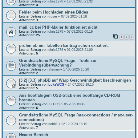
Letzter Beitrag von
chris1278
«
12.09.2025 21:32
Antworten:
4
Fehler beim Hochladen eines Bildes
Letzter Beitrag von
truser
«
07.09.2025 01:18
Antworten:
3
mail_cc bei PHP-Mailer funktioniert nicht
Letzter Beitrag von
chris1278
«
07.09.2025 00:19
Antworten:
25
1
2
3
prüfen ob ein Tabellen Eintrag schon exisitiert.
Letzter Beitrag von
chris1278
«
01.09.2025 21:00
Antworten:
5
Grundsätzliche MySQL Frage - Tools zur
Verbindungsüberwachung?
Letzter Beitrag von
Stemmi
«
17.08.2025 13:20
Antworten:
2
[3.2] [3.3] phpBB auf Warp Geschwindigkeit beschleunigen
Letzter Beitrag von
LukeWCS
«
24.07.2025 19:16
Antworten:
5
Aus bootfähigem USB-Stick eine bootfähige CD-ROM
brennen
Letzter Beitrag von
IBHJ
«
05.05.2025 09:49
Antworten:
6
Grundsätzliche MySQL Frage (max-connections / max-user-
connections)
Letzter Beitrag von
seb81
«
22.12.2024 18:10
Antworten:
7
Header Bereich