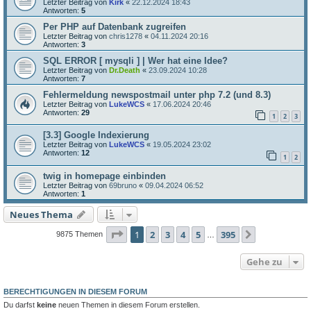
Letzter Beitrag von
Kirk
«
22.12.2024 18:43
Antworten:
5
Per PHP auf Datenbank zugreifen
Letzter Beitrag von
chris1278
«
04.11.2024 20:16
Antworten:
3
SQL ERROR [ mysqli ] | Wer hat eine Idee?
Letzter Beitrag von
Dr.Death
«
23.09.2024 10:28
Antworten:
7
Fehlermeldung newspostmail unter php 7.2 (und 8.3)
Letzter Beitrag von
LukeWCS
«
17.06.2024 20:46
Antworten:
29
1
2
3
[3.3] Google Indexierung
Letzter Beitrag von
LukeWCS
«
19.05.2024 23:02
Antworten:
12
1
2
twig in homepage einbinden
Letzter Beitrag von
69bruno
«
09.04.2024 06:52
Antworten:
1
Neues Thema
Seite
1
von
395
1
2
3
4
5
395
Nächste
9875 Themen
…
Gehe zu
BERECHTIGUNGEN IN DIESEM FORUM
Du darfst
keine
neuen Themen in diesem Forum erstellen.