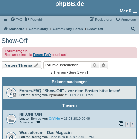
phpBB.de
Menü
FAQ
Pastebin
Registrieren
Anmelden
S
Startseite
Community
Community-Foren
Show-Off
u
Show-Off
c
Forumsregeln
h
Bitte unbedingt die
Forum-FAQ
beachten!
e
Suche
Erweiterte Such
Neues Thema
7 Themen • Seite
1
von
1
Bekanntmachungen
Forum-FAQ "Show-Off" - vor dem Posten bitte lesen!
Letzter Beitrag von
Pyramide
«
01.09.2006 17:21
Themen
NIKONPOINT
Letzter Beitrag von
CrYiNg
«
23.03.2019 09:09
Antworten:
10
1
2
Westieforum - Das Magazin
Letzter Beitrag von
Hiche1979
«
09.07.2015 17:51