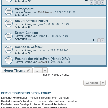
Antworten:
39
1
2
3
4
Victorypoint
Letzter Beitrag von
Talk19zehn
«
02.08.2012 21:24
Antworten:
1
Suzuki Offroad Forum
Letzter Beitrag von
groli91
«
08.01.2007 19:43
Antworten:
3
Dream Carisma
Letzter Beitrag von
kidrob
«
01.11.2006 14:00
Antworten:
10
1
2
Rennes le Château
Letzter Beitrag von
miccom
«
03.09.2006 14:16
Antworten:
3
Freunde der AfricaTwin (Honda XRV)
Letzter Beitrag von
Jan500
«
02.09.2006 12:58
Neues Thema
7 Themen • Seite
1
von
1
Gehe zu
BERECHTIGUNGEN IN DIESEM FORUM
Du darfst
keine
neuen Themen in diesem Forum erstellen.
Du darfst
keine
Antworten zu Themen in diesem Forum erstellen.
Du darfst deine Beiträge in diesem Forum
nicht
ändern.
Du darfst deine Beiträge in diesem Forum
nicht
löschen.