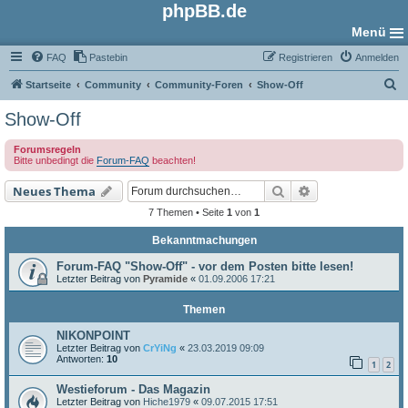
phpBB.de
Menü
FAQ
Pastebin
Registrieren
Anmelden
S
Startseite
Community
Community-Foren
Show-Off
u
Show-Off
c
Forumsregeln
h
Bitte unbedingt die
Forum-FAQ
beachten!
e
Suche
Erweiterte Such
Neues Thema
7 Themen • Seite
1
von
1
Bekanntmachungen
Forum-FAQ "Show-Off" - vor dem Posten bitte lesen!
Letzter Beitrag von
Pyramide
«
01.09.2006 17:21
Themen
NIKONPOINT
Letzter Beitrag von
CrYiNg
«
23.03.2019 09:09
Antworten:
10
1
2
Westieforum - Das Magazin
Letzter Beitrag von
Hiche1979
«
09.07.2015 17:51