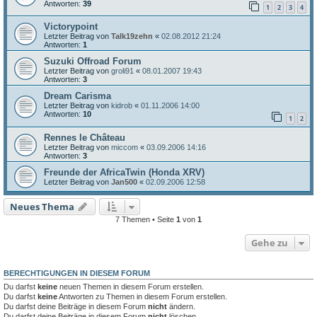
Antworten:
39
1
2
3
4
Victorypoint
Letzter Beitrag von
Talk19zehn
«
02.08.2012 21:24
Antworten:
1
Suzuki Offroad Forum
Letzter Beitrag von
groli91
«
08.01.2007 19:43
Antworten:
3
Dream Carisma
Letzter Beitrag von
kidrob
«
01.11.2006 14:00
Antworten:
10
1
2
Rennes le Château
Letzter Beitrag von
miccom
«
03.09.2006 14:16
Antworten:
3
Freunde der AfricaTwin (Honda XRV)
Letzter Beitrag von
Jan500
«
02.09.2006 12:58
Neues Thema
7 Themen • Seite
1
von
1
Gehe zu
BERECHTIGUNGEN IN DIESEM FORUM
Du darfst
keine
neuen Themen in diesem Forum erstellen.
Du darfst
keine
Antworten zu Themen in diesem Forum erstellen.
Du darfst deine Beiträge in diesem Forum
nicht
ändern.
Du darfst deine Beiträge in diesem Forum
nicht
löschen.