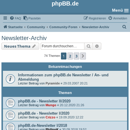
phpBB.de
Menü
FAQ
Pastebin
Registrieren
Anmelden
S
Startseite
Community
Community-Foren
Newsletter-Archiv
u
Newsletter-Archiv
c
Suche
Erweiterte Such
Neues Thema
h
e
1
2
3
Nächste
74 Themen
Bekanntmachungen
Informationen zum phpBB.de Newsletter / An- und
Abmeldung
Letzter Beitrag von
Pyramide
«
29.03.2007 20:21
Themen
phpBB.de - Newsletter II/2020
Letzter Beitrag von
Mungo
«
20.12.2020 21:26
phpBB.de - Newsletter I/2020
Letzter Beitrag von
Crizzo
«
19.09.2020 12:22
phpBB.de-Newsletter I/2018
Letzter Beitrag von
PhilippK
«
30.09.2018 19:52