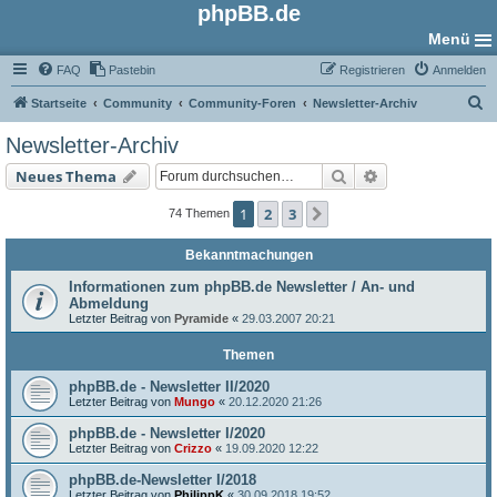
phpBB.de
Menü
FAQ
Pastebin
Registrieren
Anmelden
S
Startseite
Community
Community-Foren
Newsletter-Archiv
u
Newsletter-Archiv
c
Suche
Erweiterte Such
Neues Thema
h
e
1
2
3
Nächste
74 Themen
Bekanntmachungen
Informationen zum phpBB.de Newsletter / An- und
Abmeldung
Letzter Beitrag von
Pyramide
«
29.03.2007 20:21
Themen
phpBB.de - Newsletter II/2020
Letzter Beitrag von
Mungo
«
20.12.2020 21:26
phpBB.de - Newsletter I/2020
Letzter Beitrag von
Crizzo
«
19.09.2020 12:22
phpBB.de-Newsletter I/2018
Letzter Beitrag von
PhilippK
«
30.09.2018 19:52