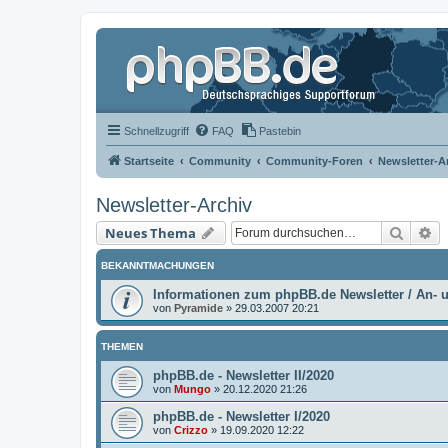
Schnellzugriff
FAQ
Pastebin
Startseite
Community
Community-Foren
Newsletter-A
Newsletter-Archiv
Suche
Er
Neues Thema
BEKANNTMACHUNGEN
Informationen zum phpBB.de Newsletter / An-
von
Pyramide
»
29.03.2007 20:21
THEMEN
phpBB.de - Newsletter II/2020
von
Mungo
»
20.12.2020 21:26
phpBB.de - Newsletter I/2020
von
Crizzo
»
19.09.2020 12:22