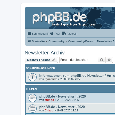
Schnellzugriff
FAQ
Pastebin
Startseite
Community
Community-Foren
Newsletter-A
Newsletter-Archiv
Suche
Er
Neues Thema
BEKANNTMACHUNGEN
Informationen zum phpBB.de Newsletter / An-
von
Pyramide
»
29.03.2007 20:21
THEMEN
phpBB.de - Newsletter II/2020
von
Mungo
»
20.12.2020 21:26
phpBB.de - Newsletter I/2020
von
Crizzo
»
19.09.2020 12:22