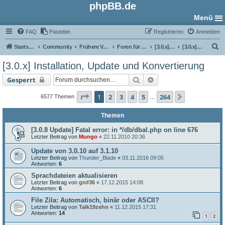
phpBB.de
Menü
FAQ
Pastebin
Registrieren
Anmelden
S
Startseite
Community
Frühere Versionen
Foren für phpBB 3.0
[3.0.x] Support-Foren
[3.0.x] Installation, Update und Konvertierung
u
[3.0.x] Installation, Update und Konvertierung
c
Suche
Erweiterte Suche
Gesperrt
h
e
Seite
1
von
264
1
2
3
4
5
264
Nächste
6577 Themen
…
Themen
[3.0.8 Update] Fatal error: in */db/dbal.php on line 676
Letzter Beitrag von
Mungo
«
22.11.2010 20:36
Update von 3.0.10 auf 3.1.10
Letzter Beitrag von
Thunder_Blade
«
03.11.2016 09:05
Antworten:
6
Sprachdateien aktualisieren
Letzter Beitrag von
gn#36
«
17.12.2015 14:08
Antworten:
6
File Zila: Automatisch, binär oder ASCII?
Letzter Beitrag von
Talk19zehn
«
11.12.2015 17:31
Antworten:
14
1
2