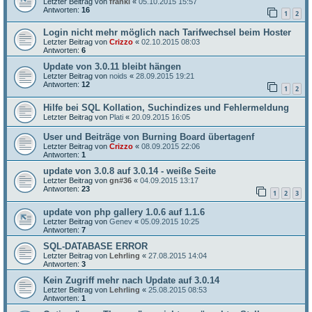
Letzter Beitrag von
franki
«
05.10.2015 15:57
Antworten:
16
1
2
Login nicht mehr möglich nach Tarifwechsel beim Hoster
Letzter Beitrag von
Crizzo
«
02.10.2015 08:03
Antworten:
6
Update von 3.0.11 bleibt hängen
Letzter Beitrag von
noids
«
28.09.2015 19:21
Antworten:
12
1
2
Hilfe bei SQL Kollation, Suchindizes und Fehlermeldung
Letzter Beitrag von
Plati
«
20.09.2015 16:05
User und Beiträge von Burning Board übertagenf
Letzter Beitrag von
Crizzo
«
08.09.2015 22:06
Antworten:
1
update von 3.0.8 auf 3.0.14 - weiße Seite
Letzter Beitrag von
gn#36
«
04.09.2015 13:17
Antworten:
23
1
2
3
update von php gallery 1.0.6 auf 1.1.6
Letzter Beitrag von
Genev
«
05.09.2015 10:25
Antworten:
7
SQL-DATABASE ERROR
Letzter Beitrag von
Lehrling
«
27.08.2015 14:04
Antworten:
3
Kein Zugriff mehr nach Update auf 3.0.14
Letzter Beitrag von
Lehrling
«
25.08.2015 08:53
Antworten:
1