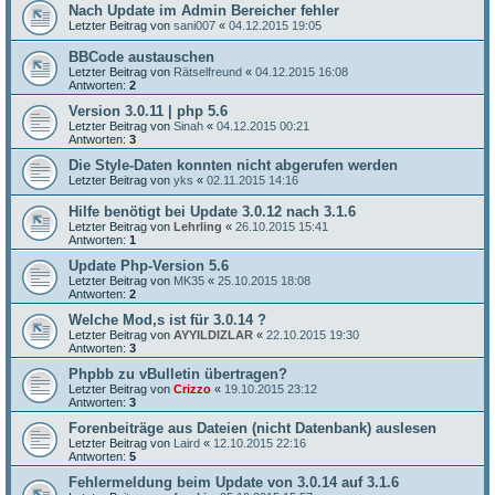
Nach Update im Admin Bereicher fehler
Letzter Beitrag von
sani007
«
04.12.2015 19:05
BBCode austauschen
Letzter Beitrag von
Rätselfreund
«
04.12.2015 16:08
Antworten:
2
Version 3.0.11 | php 5.6
Letzter Beitrag von
Sinah
«
04.12.2015 00:21
Antworten:
3
Die Style-Daten konnten nicht abgerufen werden
Letzter Beitrag von
yks
«
02.11.2015 14:16
Hilfe benötigt bei Update 3.0.12 nach 3.1.6
Letzter Beitrag von
Lehrling
«
26.10.2015 15:41
Antworten:
1
Update Php-Version 5.6
Letzter Beitrag von
MK35
«
25.10.2015 18:08
Antworten:
2
Welche Mod,s ist für 3.0.14 ?
Letzter Beitrag von
AYYILDIZLAR
«
22.10.2015 19:30
Antworten:
3
Phpbb zu vBulletin übertragen?
Letzter Beitrag von
Crizzo
«
19.10.2015 23:12
Antworten:
3
Forenbeiträge aus Dateien (nicht Datenbank) auslesen
Letzter Beitrag von
Laird
«
12.10.2015 22:16
Antworten:
5
Fehlermeldung beim Update von 3.0.14 auf 3.1.6