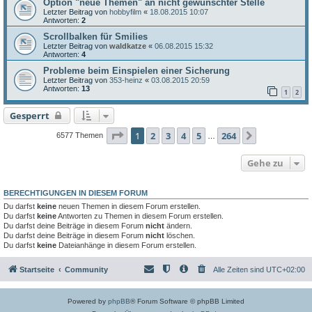
Option "neue Themen" an nicht gewünschter Stelle
Letzter Beitrag von
hobbyfilm
«
18.08.2015 10:07
Antworten:
2
Scrollbalken für Smilies
Letzter Beitrag von
waldkatze
«
06.08.2015 15:32
Antworten:
4
Probleme beim Einspielen einer Sicherung
Letzter Beitrag von
353-heinz
«
03.08.2015 20:59
Antworten:
13
1
2
Gesperrt
Seite
1
von
264
1
2
3
4
5
264
Nächste
6577 Themen
…
Gehe zu
BERECHTIGUNGEN IN DIESEM FORUM
Du darfst
keine
neuen Themen in diesem Forum erstellen.
Du darfst
keine
Antworten zu Themen in diesem Forum erstellen.
Du darfst deine Beiträge in diesem Forum
nicht
ändern.
Du darfst deine Beiträge in diesem Forum
nicht
löschen.
Du darfst
keine
Dateianhänge in diesem Forum erstellen.
Startseite
Community
Alle Zeiten sind
UTC+02:00
Powered by
phpBB
® Forum Software © phpBB Limited