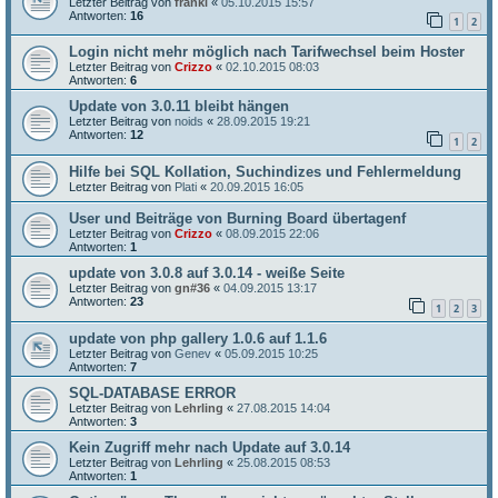
Letzter Beitrag von
franki
«
05.10.2015 15:57
Antworten:
16
1
2
Login nicht mehr möglich nach Tarifwechsel beim Hoster
Letzter Beitrag von
Crizzo
«
02.10.2015 08:03
Antworten:
6
Update von 3.0.11 bleibt hängen
Letzter Beitrag von
noids
«
28.09.2015 19:21
Antworten:
12
1
2
Hilfe bei SQL Kollation, Suchindizes und Fehlermeldung
Letzter Beitrag von
Plati
«
20.09.2015 16:05
User und Beiträge von Burning Board übertagenf
Letzter Beitrag von
Crizzo
«
08.09.2015 22:06
Antworten:
1
update von 3.0.8 auf 3.0.14 - weiße Seite
Letzter Beitrag von
gn#36
«
04.09.2015 13:17
Antworten:
23
1
2
3
update von php gallery 1.0.6 auf 1.1.6
Letzter Beitrag von
Genev
«
05.09.2015 10:25
Antworten:
7
SQL-DATABASE ERROR
Letzter Beitrag von
Lehrling
«
27.08.2015 14:04
Antworten:
3
Kein Zugriff mehr nach Update auf 3.0.14
Letzter Beitrag von
Lehrling
«
25.08.2015 08:53
Antworten:
1