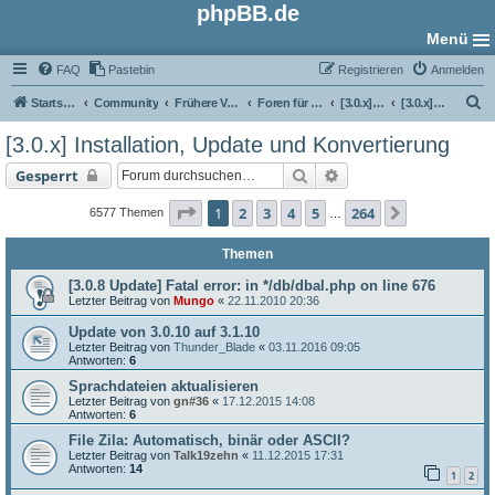
phpBB.de
Menü
FAQ
Pastebin
Registrieren
Anmelden
S
Startseite
Community
Frühere Versionen
Foren für phpBB 3.0
[3.0.x] Support-Foren
[3.0.x] Installation, Update und Konvertierung
u
[3.0.x] Installation, Update und Konvertierung
c
Suche
Erweiterte Suche
Gesperrt
h
e
Seite
1
von
264
1
2
3
4
5
264
Nächste
6577 Themen
…
Themen
[3.0.8 Update] Fatal error: in */db/dbal.php on line 676
Letzter Beitrag von
Mungo
«
22.11.2010 20:36
Update von 3.0.10 auf 3.1.10
Letzter Beitrag von
Thunder_Blade
«
03.11.2016 09:05
Antworten:
6
Sprachdateien aktualisieren
Letzter Beitrag von
gn#36
«
17.12.2015 14:08
Antworten:
6
File Zila: Automatisch, binär oder ASCII?
Letzter Beitrag von
Talk19zehn
«
11.12.2015 17:31
Antworten:
14
1
2