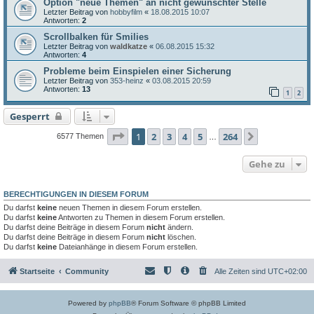
Option "neue Themen" an nicht gewünschter Stelle
Letzter Beitrag von
hobbyfilm
«
18.08.2015 10:07
Antworten:
2
Scrollbalken für Smilies
Letzter Beitrag von
waldkatze
«
06.08.2015 15:32
Antworten:
4
Probleme beim Einspielen einer Sicherung
Letzter Beitrag von
353-heinz
«
03.08.2015 20:59
Antworten:
13
1
2
Gesperrt
Seite
1
von
264
1
2
3
4
5
264
Nächste
6577 Themen
…
Gehe zu
BERECHTIGUNGEN IN DIESEM FORUM
Du darfst
keine
neuen Themen in diesem Forum erstellen.
Du darfst
keine
Antworten zu Themen in diesem Forum erstellen.
Du darfst deine Beiträge in diesem Forum
nicht
ändern.
Du darfst deine Beiträge in diesem Forum
nicht
löschen.
Du darfst
keine
Dateianhänge in diesem Forum erstellen.
Startseite
Community
Alle Zeiten sind
UTC+02:00
Powered by
phpBB
® Forum Software © phpBB Limited