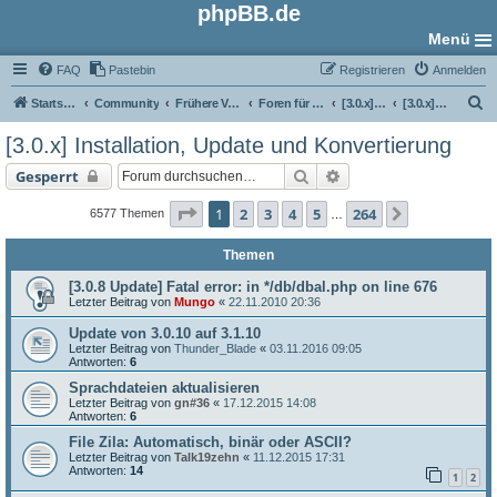
phpBB.de
Menü
FAQ
Pastebin
Registrieren
Anmelden
S
Startseite
Community
Frühere Versionen
Foren für phpBB 3.0
[3.0.x] Support-Foren
[3.0.x] Installation, Update und Konvertierung
u
[3.0.x] Installation, Update und Konvertierung
c
Suche
Erweiterte Suche
Gesperrt
h
e
Seite
1
von
264
1
2
3
4
5
264
Nächste
6577 Themen
…
Themen
[3.0.8 Update] Fatal error: in */db/dbal.php on line 676
Letzter Beitrag von
Mungo
«
22.11.2010 20:36
Update von 3.0.10 auf 3.1.10
Letzter Beitrag von
Thunder_Blade
«
03.11.2016 09:05
Antworten:
6
Sprachdateien aktualisieren
Letzter Beitrag von
gn#36
«
17.12.2015 14:08
Antworten:
6
File Zila: Automatisch, binär oder ASCII?
Letzter Beitrag von
Talk19zehn
«
11.12.2015 17:31
Antworten:
14
1
2