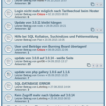
Letzter Beitrag von
franki
«
05.10.2015 15:57
Antworten:
16
1
2
Login nicht mehr möglich nach Tarifwechsel beim Hoster
Letzter Beitrag von
Crizzo
«
02.10.2015 08:03
Antworten:
6
Update von 3.0.11 bleibt hängen
Letzter Beitrag von
noids
«
28.09.2015 19:21
Antworten:
12
1
2
Hilfe bei SQL Kollation, Suchindizes und Fehlermeldung
Letzter Beitrag von
Plati
«
20.09.2015 16:05
User und Beiträge von Burning Board übertagenf
Letzter Beitrag von
Crizzo
«
08.09.2015 22:06
Antworten:
1
update von 3.0.8 auf 3.0.14 - weiße Seite
Letzter Beitrag von
gn#36
«
04.09.2015 13:17
Antworten:
23
1
2
3
update von php gallery 1.0.6 auf 1.1.6
Letzter Beitrag von
Genev
«
05.09.2015 10:25
Antworten:
7
SQL-DATABASE ERROR
Letzter Beitrag von
Lehrling
«
27.08.2015 14:04
Antworten:
3
Kein Zugriff mehr nach Update auf 3.0.14
Letzter Beitrag von
Lehrling
«
25.08.2015 08:53
Antworten:
1