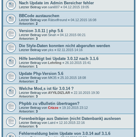
Nach Update im Admin Bereicher fehler
Letzter Beitrag von
sani007
«
04.12.2015 19:05
BBCode austauschen
Letzter Beitrag von
Rätselfreund
«
04.12.2015 16:08
Antworten:
2
Version 3.0.11 | php 5.6
Letzter Beitrag von
Sinah
«
04.12.2015 00:21
Antworten:
3
Die Style-Daten konnten nicht abgerufen werden
Letzter Beitrag von
yks
«
02.11.2015 14:16
Hilfe benötigt bei Update 3.0.12 nach 3.1.6
Letzter Beitrag von
Lehrling
«
26.10.2015 15:41
Antworten:
1
Update Php-Version 5.6
Letzter Beitrag von
MK35
«
25.10.2015 18:08
Antworten:
2
Welche Mod,s ist für 3.0.14 ?
Letzter Beitrag von
AYYILDIZLAR
«
22.10.2015 19:30
Antworten:
3
Phpbb zu vBulletin übertragen?
Letzter Beitrag von
Crizzo
«
19.10.2015 23:12
Antworten:
3
Forenbeiträge aus Dateien (nicht Datenbank) auslesen
Letzter Beitrag von
Laird
«
12.10.2015 22:16
Antworten:
5
Fehlermeldung beim Update von 3.0.14 auf 3.1.6