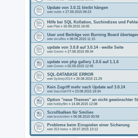
Update von 3.0.11 bleibt hängen
von
noids
»
27.09.2015 09:23
Hilfe bei SQL Kollation, Suchindizes und Fehl
von
Plati
»
20.09.2015 16:05
User und Beiträge von Burning Board übertage
von
skruffes
»
08.09.2015 11:15
update von 3.0.8 auf 3.0.14 - weiße Seite
von
Genev
»
27.08.2015 09:34
update von php gallery 1.0.6 auf 1.1.6
von
Genev
»
02.09.2015 12:45
SQL-DATABASE ERROR
von
Sydney2014
»
26.08.2015 21:29
Kein Zugriff mehr nach Update auf 3.0.14
von
SaschaH79
»
23.08.2015 19:34
Option "neue Themen" an nicht gewünschter St
von
hobbyfilm
»
14.08.2015 12:08
Scrollbalken für Smilies
von
brockmbm
»
06.08.2015 00:58
Probleme beim Einspielen einer Sicherung
von
353-heinz
»
29.07.2015 13:12