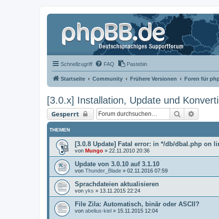
Schnellzugriff
FAQ
Pastebin
Startseite
Community
Frühere Versionen
Foren für ph
[3.0.x] Installation, Update und Konvert
Suche
Erweit
Gesperrt
THEMEN
[3.0.8 Update] Fatal error: in */db/dbal.php on l
von
Mungo
»
22.11.2010 20:36
Update von 3.0.10 auf 3.1.10
von
Thunder_Blade
»
02.11.2016 07:59
Sprachdateien aktualisieren
von
yks
»
13.11.2015 22:24
File Zila: Automatisch, binär oder ASCII?
von
abelius-kiel
»
15.11.2015 12:04