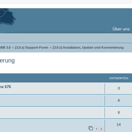
Über uns
pBB 3.0
[3.0.x] Support-Foren
[3.0.x] Installation, Update und Konvertierung
ierung
erte Suche
ANTWORTEN
ine 676
A
0
n
A
6
t
n
w
A
6
t
o
n
w
A
14
r
t
1
2
o