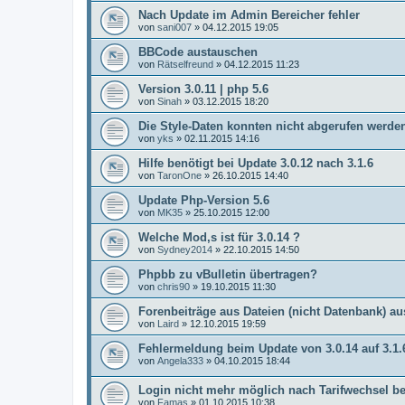
Nach Update im Admin Bereicher fehler
von
sani007
»
04.12.2015 19:05
BBCode austauschen
von
Rätselfreund
»
04.12.2015 11:23
Version 3.0.11 | php 5.6
von
Sinah
»
03.12.2015 18:20
Die Style-Daten konnten nicht abgerufen werde
von
yks
»
02.11.2015 14:16
Hilfe benötigt bei Update 3.0.12 nach 3.1.6
von
TaronOne
»
26.10.2015 14:40
Update Php-Version 5.6
von
MK35
»
25.10.2015 12:00
Welche Mod,s ist für 3.0.14 ?
von
Sydney2014
»
22.10.2015 14:50
Phpbb zu vBulletin übertragen?
von
chris90
»
19.10.2015 11:30
Forenbeiträge aus Dateien (nicht Datenbank) au
von
Laird
»
12.10.2015 19:59
Fehlermeldung beim Update von 3.0.14 auf 3.1.
von
Angela333
»
04.10.2015 18:44
Login nicht mehr möglich nach Tarifwechsel b
von
Famas
»
01.10.2015 10:38