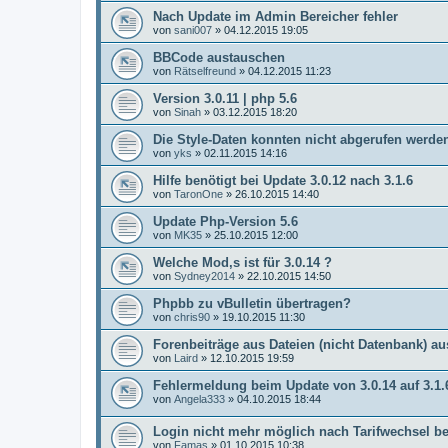
Nach Update im Admin Bereicher fehler
von
sani007
»
04.12.2015 19:05
BBCode austauschen
von
Rätselfreund
»
04.12.2015 11:23
Version 3.0.11 | php 5.6
von
Sinah
»
03.12.2015 18:20
Die Style-Daten konnten nicht abgerufen werde
von
yks
»
02.11.2015 14:16
Hilfe benötigt bei Update 3.0.12 nach 3.1.6
von
TaronOne
»
26.10.2015 14:40
Update Php-Version 5.6
von
MK35
»
25.10.2015 12:00
Welche Mod,s ist für 3.0.14 ?
von
Sydney2014
»
22.10.2015 14:50
Phpbb zu vBulletin übertragen?
von
chris90
»
19.10.2015 11:30
Forenbeiträge aus Dateien (nicht Datenbank) au
von
Laird
»
12.10.2015 19:59
Fehlermeldung beim Update von 3.0.14 auf 3.1.
von
Angela333
»
04.10.2015 18:44
Login nicht mehr möglich nach Tarifwechsel b
von
Famas
»
01.10.2015 10:38