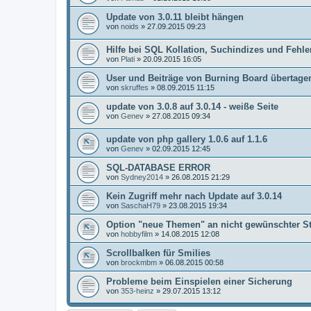
Update von 3.0.11 bleibt hängen
von
noids
»
27.09.2015 09:23
Hilfe bei SQL Kollation, Suchindizes und Fehl
von
Plati
»
20.09.2015 16:05
User und Beiträge von Burning Board übertage
von
skruffes
»
08.09.2015 11:15
update von 3.0.8 auf 3.0.14 - weiße Seite
von
Genev
»
27.08.2015 09:34
update von php gallery 1.0.6 auf 1.1.6
von
Genev
»
02.09.2015 12:45
SQL-DATABASE ERROR
von
Sydney2014
»
26.08.2015 21:29
Kein Zugriff mehr nach Update auf 3.0.14
von
SaschaH79
»
23.08.2015 19:34
Option "neue Themen" an nicht gewünschter St
von
hobbyfilm
»
14.08.2015 12:08
Scrollbalken für Smilies
von
brockmbm
»
06.08.2015 00:58
Probleme beim Einspielen einer Sicherung
von
353-heinz
»
29.07.2015 13:12