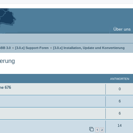
Über uns
pBB 3.0
[3.0.x] Support-Foren
[3.0.x] Installation, Update und Konvertierung
ierung
erte Suche
ANTWORTEN
ine 676
A
0
n
A
6
t
n
w
A
6
t
o
n
w
A
14
r
t
1
2
o