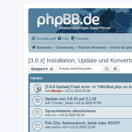
Schnellzugriff
FAQ
Pastebin
Startseite
Community
Frühere Versionen
Foren für ph
[3.0.x] Installation, Update und Konvert
Suche
Erweit
Gesperrt
THEMEN
[3.0.8 Update] Fatal error: in */db/dbal.php on l
von
Mungo
»
22.11.2010 20:36
Update von 3.0.10 auf 3.1.10
von
Thunder_Blade
»
02.11.2016 07:59
Sprachdateien aktualisieren
von
yks
»
13.11.2015 22:24
File Zila: Automatisch, binär oder ASCII?
von
abelius-kiel
»
15.11.2015 12:04