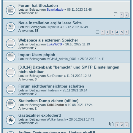
Forum hat Blockaden
Letzter Beitrag von
Scanialady
«
08.11.2023 13:48
Antworten:
16
1
2
Neue Installation ergibt leere Seite
Letzter Beitrag von
Orpheus
«
16.12.2022 02:49
Antworten:
58
1
2
3
4
5
6
Webspace als externen Speicher
Letzter Beitrag von
LukeWCS
«
26.10.2022 11:19
Antworten:
7
Import Users phpbb
Letzter Beitrag von
MGHM_Admin_0001
«
25.08.2022 14:11
[3.0.14] Datenbank "bemackt" und SMTP Einstellungen
nicht sichtbar
Letzter Beitrag von
SunDancer
«
11.01.2022 12:43
Antworten:
3
Forum sichtbar/unsichtbar schalten
Letzter Beitrag von
hkateam
«
25.11.2021 19:14
Antworten:
2
Statischen Dump ziehen (offline)
Letzter Beitrag von
Talk19zehn
«
19.08.2021 17:24
Antworten:
2
Gästezähler explodiert!
Letzter Beitrag von
Wolkenbruch
«
28.06.2021 17:43
Antworten:
25
1
2
3
Aufbau Testumgebung wg. Update phpBB