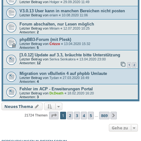
Letzter Beitrag von
Holger
«
29.09.2020 11:49
V3.0.13 User kann in manchen Bereichen nicht posten
Letzter Beitrag von
eriam
«
10.08.2020 11:06
Forum abschalten, nur Lesen möglich
Letzter Beitrag von
Miriam
«
12.07.2020 10:25
Antworten:
2
phpBB3-Forum (mit Plesk)
Letzter Beitrag von
Crizzo
«
13.04.2020 15:32
Antworten:
5
[3.0.12] Update auf 3.3, bräuchte bitte Unterstützung
Letzter Beitrag von
Seriva Senkalora
«
13.04.2020 23:00
Antworten:
12
1
2
Migration von vBulletin 4 auf phpbb Umlaute
Letzter Beitrag von
Tydan
«
27.03.2020 16:49
Antworten:
4
Fehler im ACP - Erweiterungen Portal
Letzter Beitrag von
Dr.Death
«
18.02.2020 16:20
Antworten:
3
Neues Thema
Seite
1
von
869
1
2
3
4
5
869
Nächste
21724 Themen
…
Gehe zu