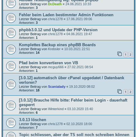
Letzter Beitrag von
Dr.Death
«
24.06.2021 10:33
Antworten:
3
Fehler beim Laden bestimmter Admin Funktionen
Letzter Beitrag von
chris1278
«
17.06.2021 09:06
Antworten:
3
phpbb3.0.12 und Update der PHP-Version
Letzter Beitrag von
chris1278
«
04.06.2021 19:47
Antworten:
1
Komplettes Backup eines phpBB Boards
Letzter Beitrag von
Krebsler
«
10.03.2021 22:51
Antworten:
14
1
2
Pfad beim konvertieren von VB
Letzter Beitrag von
mcguy666
«
27.02.2021 08:54
Antworten:
1
[3.0.12] automatisch über cPanel upgedatet / Datenbank
verloren?
Letzter Beitrag von
Scanialady
«
19.10.2020 08:02
Antworten:
18
1
2
[3.0.12] Brauche Hilfe bitte: Fehler beim Login - dauerhaft
gesperrt
Letzter Beitrag von
Winterkind
«
03.10.2020 15:40
Antworten:
6
3.0.13 löschen
Letzter Beitrag von
chris1278
«
02.10.2020 18:00
Antworten:
7
Topic schliessen, aber der TS soll noch schreiben können