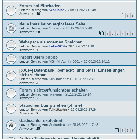
Forum hat Blockaden
Letzter Beitrag von
Scanialady
«
08.11.2023 13:48
Antworten:
16
1
2
Neue Installation ergibt leere Seite
Letzter Beitrag von
Orpheus
«
16.12.2022 02:49
Antworten:
58
1
2
3
4
5
6
Webspace als externen Speicher
Letzter Beitrag von
LukeWCS
«
26.10.2022 11:19
Antworten:
7
Import Users phpbb
Letzter Beitrag von
MGHM_Admin_0001
«
25.08.2022 14:11
[3.0.14] Datenbank "bemackt" und SMTP Einstellungen
nicht sichtbar
Letzter Beitrag von
SunDancer
«
11.01.2022 12:43
Antworten:
3
Forum sichtbar/unsichtbar schalten
Letzter Beitrag von
hkateam
«
25.11.2021 19:14
Antworten:
2
Statischen Dump ziehen (offline)
Letzter Beitrag von
Talk19zehn
«
19.08.2021 17:24
Antworten:
2
Gästezähler explodiert!
Letzter Beitrag von
Wolkenbruch
«
28.06.2021 17:43
Antworten:
25
1
2
3
Aufbau Testumgebung wg. Update phpBB