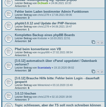
Letzter Beitrag von
Dr.Death
«
24.06.2021 10:33
Antworten:
3
Fehler beim Laden bestimmter Admin Funktionen
Letzter Beitrag von
chris1278
«
17.06.2021 09:06
Antworten:
3
phpbb3.0.12 und Update der PHP-Version
Letzter Beitrag von
chris1278
«
04.06.2021 19:47
Antworten:
1
Komplettes Backup eines phpBB Boards
Letzter Beitrag von
Krebsler
«
10.03.2021 22:51
Antworten:
14
1
2
Pfad beim konvertieren von VB
Letzter Beitrag von
mcguy666
«
27.02.2021 08:54
Antworten:
1
[3.0.12] automatisch über cPanel upgedatet / Datenbank
verloren?
Letzter Beitrag von
Scanialady
«
19.10.2020 08:02
Antworten:
18
1
2
[3.0.12] Brauche Hilfe bitte: Fehler beim Login - dauerhaft
gesperrt
Letzter Beitrag von
Winterkind
«
03.10.2020 15:40
Antworten:
6
3.0.13 löschen
Letzter Beitrag von
chris1278
«
02.10.2020 18:00
Antworten:
7
Topic schliessen, aber der TS soll noch schreiben können