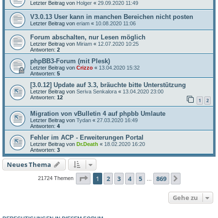
Letzter Beitrag von
Holger
«
29.09.2020 11:49
V3.0.13 User kann in manchen Bereichen nicht posten
Letzter Beitrag von
eriam
«
10.08.2020 11:06
Forum abschalten, nur Lesen möglich
Letzter Beitrag von
Miriam
«
12.07.2020 10:25
Antworten:
2
phpBB3-Forum (mit Plesk)
Letzter Beitrag von
Crizzo
«
13.04.2020 15:32
Antworten:
5
[3.0.12] Update auf 3.3, bräuchte bitte Unterstützung
Letzter Beitrag von
Seriva Senkalora
«
13.04.2020 23:00
Antworten:
12
1
2
Migration von vBulletin 4 auf phpbb Umlaute
Letzter Beitrag von
Tydan
«
27.03.2020 16:49
Antworten:
4
Fehler im ACP - Erweiterungen Portal
Letzter Beitrag von
Dr.Death
«
18.02.2020 16:20
Antworten:
3
Neues Thema
Seite
1
von
869
1
2
3
4
5
869
Nächste
21724 Themen
…
Gehe zu