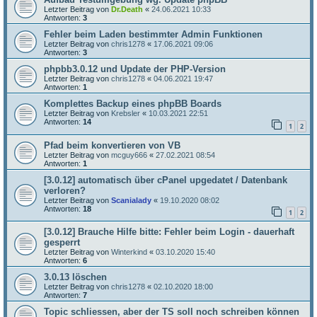
Letzter Beitrag von
Dr.Death
«
24.06.2021 10:33
Antworten:
3
Fehler beim Laden bestimmter Admin Funktionen
Letzter Beitrag von
chris1278
«
17.06.2021 09:06
Antworten:
3
phpbb3.0.12 und Update der PHP-Version
Letzter Beitrag von
chris1278
«
04.06.2021 19:47
Antworten:
1
Komplettes Backup eines phpBB Boards
Letzter Beitrag von
Krebsler
«
10.03.2021 22:51
Antworten:
14
1
2
Pfad beim konvertieren von VB
Letzter Beitrag von
mcguy666
«
27.02.2021 08:54
Antworten:
1
[3.0.12] automatisch über cPanel upgedatet / Datenbank
verloren?
Letzter Beitrag von
Scanialady
«
19.10.2020 08:02
Antworten:
18
1
2
[3.0.12] Brauche Hilfe bitte: Fehler beim Login - dauerhaft
gesperrt
Letzter Beitrag von
Winterkind
«
03.10.2020 15:40
Antworten:
6
3.0.13 löschen
Letzter Beitrag von
chris1278
«
02.10.2020 18:00
Antworten:
7
Topic schliessen, aber der TS soll noch schreiben können