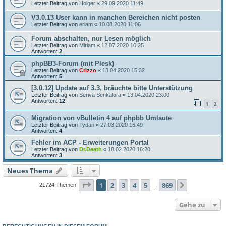
Letzter Beitrag von
Holger
«
29.09.2020 11:49
V3.0.13 User kann in manchen Bereichen nicht posten
Letzter Beitrag von
eriam
«
10.08.2020 11:06
Forum abschalten, nur Lesen möglich
Letzter Beitrag von
Miriam
«
12.07.2020 10:25
Antworten:
2
phpBB3-Forum (mit Plesk)
Letzter Beitrag von
Crizzo
«
13.04.2020 15:32
Antworten:
5
[3.0.12] Update auf 3.3, bräuchte bitte Unterstützung
Letzter Beitrag von
Seriva Senkalora
«
13.04.2020 23:00
Antworten:
12
1
2
Migration von vBulletin 4 auf phpbb Umlaute
Letzter Beitrag von
Tydan
«
27.03.2020 16:49
Antworten:
4
Fehler im ACP - Erweiterungen Portal
Letzter Beitrag von
Dr.Death
«
18.02.2020 16:20
Antworten:
3
Neues Thema
Seite
1
von
869
1
2
3
4
5
869
Nächste
21724 Themen
…
Gehe zu