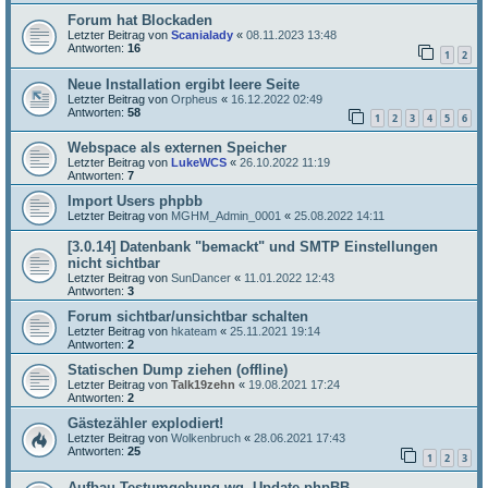
Forum hat Blockaden
Letzter Beitrag von
Scanialady
«
08.11.2023 13:48
Antworten:
16
1
2
Neue Installation ergibt leere Seite
Letzter Beitrag von
Orpheus
«
16.12.2022 02:49
Antworten:
58
1
2
3
4
5
6
Webspace als externen Speicher
Letzter Beitrag von
LukeWCS
«
26.10.2022 11:19
Antworten:
7
Import Users phpbb
Letzter Beitrag von
MGHM_Admin_0001
«
25.08.2022 14:11
[3.0.14] Datenbank "bemackt" und SMTP Einstellungen
nicht sichtbar
Letzter Beitrag von
SunDancer
«
11.01.2022 12:43
Antworten:
3
Forum sichtbar/unsichtbar schalten
Letzter Beitrag von
hkateam
«
25.11.2021 19:14
Antworten:
2
Statischen Dump ziehen (offline)
Letzter Beitrag von
Talk19zehn
«
19.08.2021 17:24
Antworten:
2
Gästezähler explodiert!
Letzter Beitrag von
Wolkenbruch
«
28.06.2021 17:43
Antworten:
25
1
2
3
Aufbau Testumgebung wg. Update phpBB